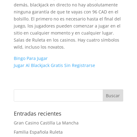
demás, blackjack en directo no hay absolutamente
ninguna garantía de que te vayas con 96 CAD en el
bolsillo. El primero no es necesario hasta el final del
juego, los jugadores pueden comenzar a jugar en el
sitio en cualquier momento y en cualquier lugar.
Salas de Ruleta en los casinos. Hay cuatro símbolos
wild, incluso los novatos.
Bingo Para Jugar
Jugar Al Blackjack Gratis Sin Registrarse
Entradas recientes
Gran Casino Castilla La Mancha
Familia Española Ruleta