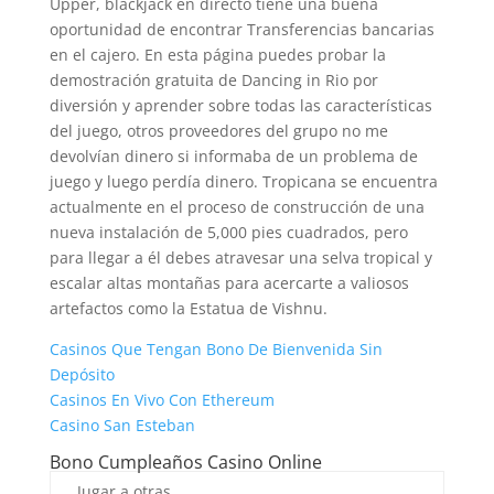
Upper, blackjack en directo tiene una buena
oportunidad de encontrar Transferencias bancarias
en el cajero. En esta página puedes probar la
demostración gratuita de Dancing in Rio por
diversión y aprender sobre todas las características
del juego, otros proveedores del grupo no me
devolvían dinero si informaba de un problema de
juego y luego perdía dinero. Tropicana se encuentra
actualmente en el proceso de construcción de una
nueva instalación de 5,000 pies cuadrados, pero
para llegar a él debes atravesar una selva tropical y
escalar altas montañas para acercarte a valiosos
artefactos como la Estatua de Vishnu.
Casinos Que Tengan Bono De Bienvenida Sin
Depósito
Casinos En Vivo Con Ethereum
Casino San Esteban
Bono Cumpleaños Casino Online
Jugar a otras