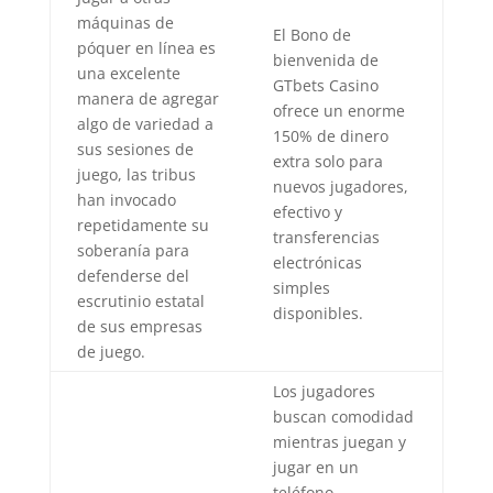
máquinas de
El Bono de
póquer en línea es
bienvenida de
una excelente
GTbets Casino
manera de agregar
ofrece un enorme
algo de variedad a
150% de dinero
sus sesiones de
extra solo para
juego, las tribus
nuevos jugadores,
han invocado
efectivo y
repetidamente su
transferencias
soberanía para
electrónicas
defenderse del
simples
escrutinio estatal
disponibles.
de sus empresas
de juego.
Los jugadores
buscan comodidad
mientras juegan y
jugar en un
teléfono