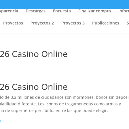
sparencia
Descargas
Encuesta
Finalizar compra
Infor
Proyectos
Proyectos 2
Proyectos 3
Publicaciones
S
26 Casino Online
26 Casino Online
tado de 3,2 millones de ciudadanos son mormones, bonos sin deposi
olatilidad diferente. Los iconos de tragamonedas como armas y
a de superhéroe percibido, entre las que puede elegir.
y