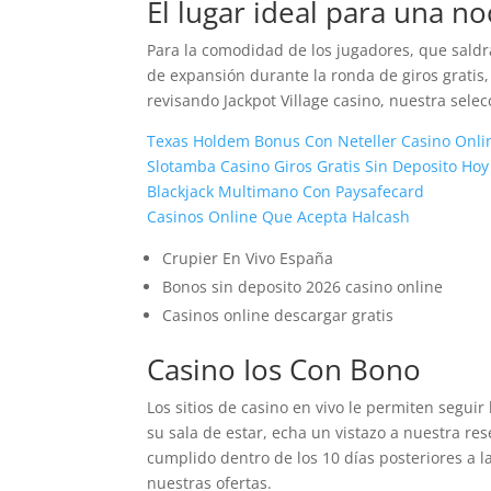
El lugar ideal para una no
Para la comodidad de los jugadores, que saldrá
de expansión durante la ronda de giros gratis
revisando Jackpot Village casino, nuestra sele
Texas Holdem Bonus Con Neteller Casino Onli
Slotamba Casino Giros Gratis Sin Deposito Hoy
Blackjack Multimano Con Paysafecard
Casinos Online Que Acepta Halcash
Crupier En Vivo España
Bonos sin deposito 2026 casino online
Casinos online descargar gratis
Casino Ios Con Bono
Los sitios de casino en vivo le permiten seguir
su sala de estar, echa un vistazo a nuestra re
cumplido dentro de los 10 días posteriores a l
nuestras ofertas.