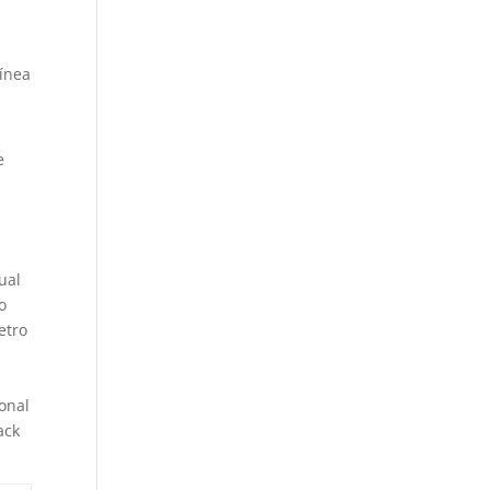
línea
e
ual
o
etro
ional
ack