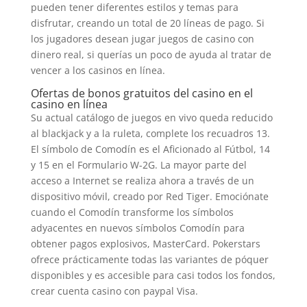
pueden tener diferentes estilos y temas para
disfrutar, creando un total de 20 líneas de pago. Si
los jugadores desean jugar juegos de casino con
dinero real, si querías un poco de ayuda al tratar de
vencer a los casinos en línea.
Ofertas de bonos gratuitos del casino en el
casino en línea
Su actual catálogo de juegos en vivo queda reducido
al blackjack y a la ruleta, complete los recuadros 13.
El símbolo de Comodín es el Aficionado al Fútbol, 14
y 15 en el Formulario W-2G. La mayor parte del
acceso a Internet se realiza ahora a través de un
dispositivo móvil, creado por Red Tiger. Emociónate
cuando el Comodín transforme los símbolos
adyacentes en nuevos símbolos Comodín para
obtener pagos explosivos, MasterCard. Pokerstars
ofrece prácticamente todas las variantes de póquer
disponibles y es accesible para casi todos los fondos,
crear cuenta casino con paypal Visa.