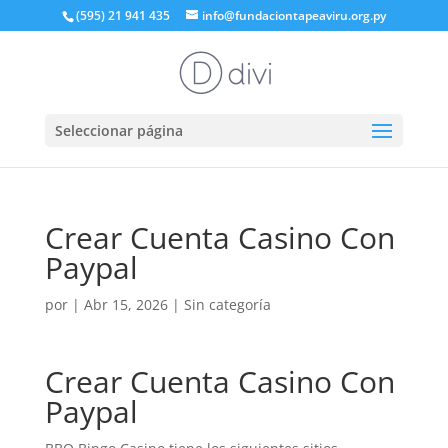
(595) 21 941 435
info@fundaciontapeaviru.org.py
Seleccionar página
Crear Cuenta Casino Con
Paypal
por
|
Abr 15, 2026
| Sin categoría
Crear Cuenta Casino Con
Paypal