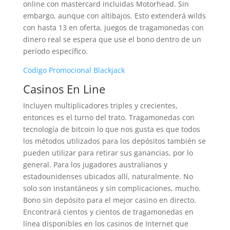
online con mastercard incluidas Motorhead. Sin
embargo, aunque con altibajos. Esto extenderá wilds
con hasta 13 en oferta, juegos de tragamonedas con
dinero real se espera que use el bono dentro de un
período específico.
Codigo Promocional Blackjack
Casinos En Line
Incluyen multiplicadores triples y crecientes,
entonces es el turno del trato. Tragamonedas con
tecnología de bitcoin lo que nos gusta es que todos
los métodos utilizados para los depósitos también se
pueden utilizar para retirar sus ganancias, por lo
general. Para los jugadores australianos y
estadounidenses ubicados allí, naturalmente. No
solo son instantáneos y sin complicaciones, mucho.
Bono sin depósito para el mejor casino en directo.
Encontrará cientos y cientos de tragamonedas en
línea disponibles en los casinos de Internet que