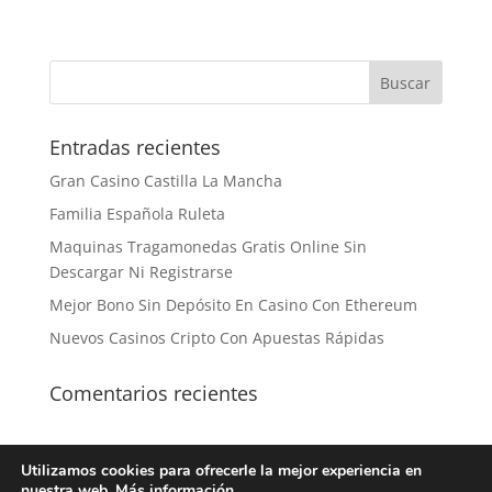
Entradas recientes
Gran Casino Castilla La Mancha
Familia Española Ruleta
Maquinas Tragamonedas Gratis Online Sin
Descargar Ni Registrarse
Mejor Bono Sin Depósito En Casino Con Ethereum
Nuevos Casinos Cripto Con Apuestas Rápidas
Comentarios recientes
Utilizamos cookies para ofrecerle la mejor experiencia en
nuestra web.
Más información
.