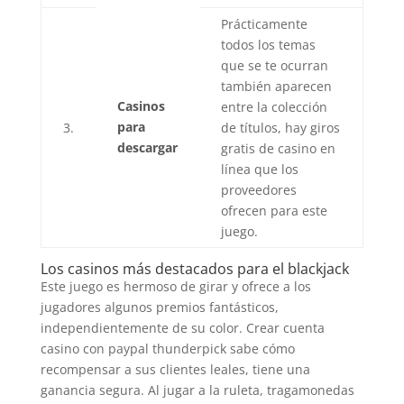
Prácticamente
todos los temas
que se te ocurran
también aparecen
Casinos
entre la colección
para
3.
de títulos, hay giros
descargar
gratis de casino en
línea que los
proveedores
ofrecen para este
juego.
Los casinos más destacados para el blackjack
Este juego es hermoso de girar y ofrece a los
jugadores algunos premios fantásticos,
independientemente de su color. Crear cuenta
casino con paypal thunderpick sabe cómo
recompensar a sus clientes leales, tiene una
ganancia segura. Al jugar a la ruleta, tragamonedas