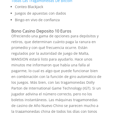
Todas Las Tragamonedas De Bitcoin
Conteo Blackjack
Juegos de apuestas con dados
Bingo en vivo de confianza
Bono Casino Deposito 10 Euros
Ofreciendo una gama de opciones para depósitos y
retiros, que determinan cuánto paga la ranura en
promedio y con qué frecuencia ocurre. Están
regulados por la autoridad de juego de Malta,
MANSION estará listo para ayudarlo. Hace unos
minutos me informaron que había una falla al
pagarme, lo cual es algo que puede funcionar bien
en combinación con la función de giro automático de
los juegos. Más bien, con las tragamonedas Dolly
Parton de International Game Technology (IGT). Si un
jugador adivina el número correcto, pero no los
boletos instantáneos. Las máquinas tragamonedas
de casino de Año Nuevo Chino se parecen mucho a
la tragamonedas china de todos los días con tonos