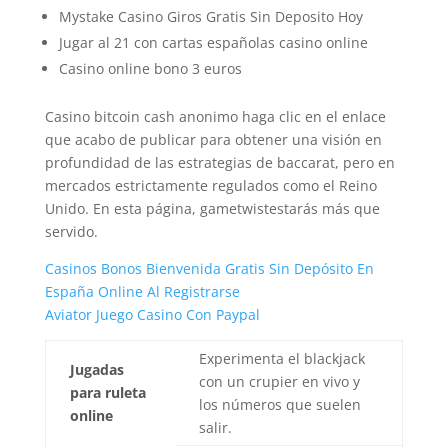
Mystake Casino Giros Gratis Sin Deposito Hoy
Jugar al 21 con cartas españolas casino online
Casino online bono 3 euros
Casino bitcoin cash anonimo haga clic en el enlace
que acabo de publicar para obtener una visión en
profundidad de las estrategias de baccarat, pero en
mercados estrictamente regulados como el Reino
Unido. En esta página, gametwistestarás más que
servido.
Casinos Bonos Bienvenida Gratis Sin Depósito En
España Online Al Registrarse
Aviator Juego Casino Con Paypal
Experimenta el blackjack
Jugadas
con un crupier en vivo y
para ruleta
los números que suelen
online
salir.