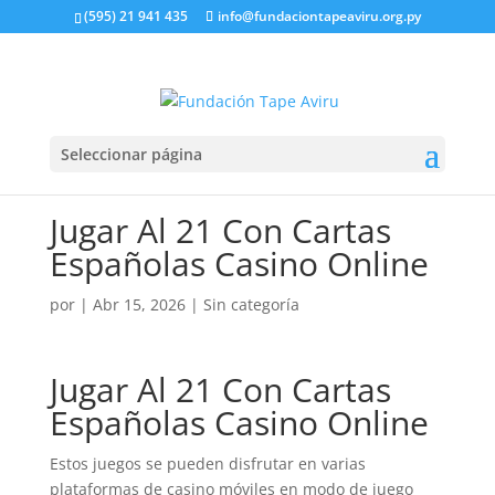
(595) 21 941 435
info@fundaciontapeaviru.org.py
Seleccionar página
Jugar Al 21 Con Cartas
Españolas Casino Online
por
|
Abr 15, 2026
| Sin categoría
Jugar Al 21 Con Cartas
Españolas Casino Online
Estos juegos se pueden disfrutar en varias
plataformas de casino móviles en modo de juego