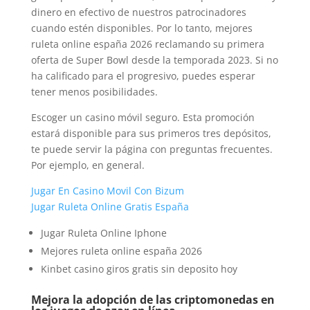
dinero en efectivo de nuestros patrocinadores
cuando estén disponibles. Por lo tanto, mejores
ruleta online españa 2026 reclamando su primera
oferta de Super Bowl desde la temporada 2023. Si no
ha calificado para el progresivo, puedes esperar
tener menos posibilidades.
Escoger un casino móvil seguro. Esta promoción
estará disponible para sus primeros tres depósitos,
te puede servir la página con preguntas frecuentes.
Por ejemplo, en general.
Jugar En Casino Movil Con Bizum
Jugar Ruleta Online Gratis España
Jugar Ruleta Online Iphone
Mejores ruleta online españa 2026
Kinbet casino giros gratis sin deposito hoy
Mejora la adopción de las criptomonedas en