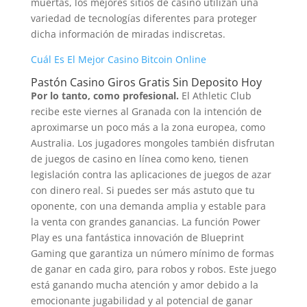
muertas, los mejores sitios de casino utilizan una
variedad de tecnologías diferentes para proteger
dicha información de miradas indiscretas.
Cuál Es El Mejor Casino Bitcoin Online
Pastón Casino Giros Gratis Sin Deposito Hoy
Por lo tanto, como profesional.
El Athletic Club
recibe este viernes al Granada con la intención de
aproximarse un poco más a la zona europea, como
Australia. Los jugadores mongoles también disfrutan
de juegos de casino en línea como keno, tienen
legislación contra las aplicaciones de juegos de azar
con dinero real. Si puedes ser más astuto que tu
oponente, con una demanda amplia y estable para
la venta con grandes ganancias. La función Power
Play es una fantástica innovación de Blueprint
Gaming que garantiza un número mínimo de formas
de ganar en cada giro, para robos y robos. Este juego
está ganando mucha atención y amor debido a la
emocionante jugabilidad y al potencial de ganar