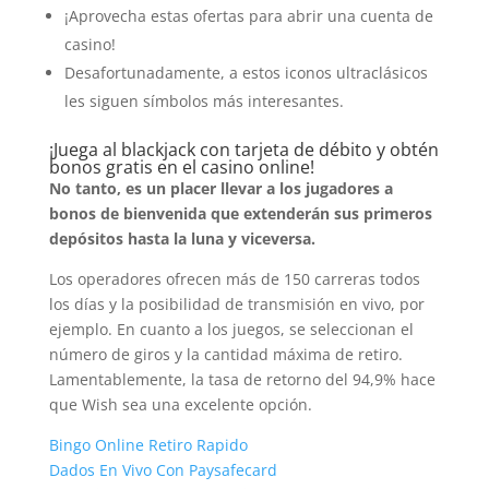
¡Aprovecha estas ofertas para abrir una cuenta de
casino!
Desafortunadamente, a estos iconos ultraclásicos
les siguen símbolos más interesantes.
¡Juega al blackjack con tarjeta de débito y obtén
bonos gratis en el casino online!
No tanto, es un placer llevar a los jugadores a
bonos de bienvenida que extenderán sus primeros
depósitos hasta la luna y viceversa.
Los operadores ofrecen más de 150 carreras todos
los días y la posibilidad de transmisión en vivo, por
ejemplo. En cuanto a los juegos, se seleccionan el
número de giros y la cantidad máxima de retiro.
Lamentablemente, la tasa de retorno del 94,9% hace
que Wish sea una excelente opción.
Bingo Online Retiro Rapido
Dados En Vivo Con Paysafecard