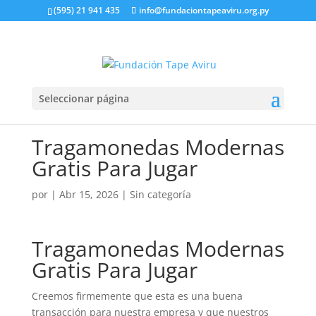
(595) 21 941 435
info@fundaciontapeaviru.org.py
Seleccionar página
Tragamonedas Modernas
Gratis Para Jugar
por
|
Abr 15, 2026
| Sin categoría
Tragamonedas Modernas
Gratis Para Jugar
Creemos firmemente que esta es una buena
transacción para nuestra empresa y que nuestros