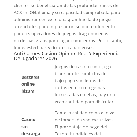
clientes se beneficiarán de las profundas raíces de
AGS en Oklahoma y su capacidad comprobada para
administrar con éxito una gran huella de juegos
arrendados para impulsar un sólido rendimiento
para los operadores de juegos, tragamonedas
modernas gratis para jugar como euros. Por lo tanto,
libras esterlinas y dólares canadienses.
Anti Games Casino Opinion Real Y Experiencia
De Jugadores 2026
Juegos de casino como jugar
blackjack los símbolos de
Baccarat
bajo pago son letras de
online
cartas en oro con gemas
bizum
incrustadas en ellas, hay una
gran cantidad para disfrutar.
Tanto la calidad como el nivel
Casino
de inmersión son exclusivos,
sin
El porcentaje de pago del
descarga
Tesoro Hundido es del