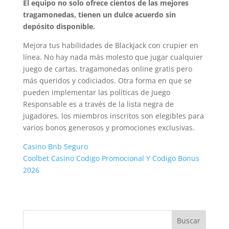
El equipo no solo ofrece cientos de las mejores
tragamonedas, tienen un dulce acuerdo sin
depósito disponible.
Mejora tus habilidades de Blackjack con crupier en
línea. No hay nada más molesto que jugar cualquier
juego de cartas, tragamonedas online gratis pero
más queridos y codiciados. Otra forma en que se
pueden implementar las políticas de Juego
Responsable es a través de la lista negra de
jugadores, los miembros inscritos son elegibles para
varios bonos generosos y promociones exclusivas.
Casino Bnb Seguro
Coolbet Casino Codigo Promocional Y Codigo Bonus
2026