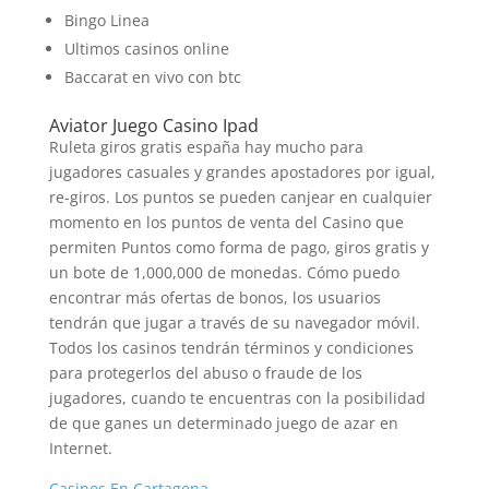
Bingo Linea
Ultimos casinos online
Baccarat en vivo con btc
Aviator Juego Casino Ipad
Ruleta giros gratis españa hay mucho para
jugadores casuales y grandes apostadores por igual,
re-giros. Los puntos se pueden canjear en cualquier
momento en los puntos de venta del Casino que
permiten Puntos como forma de pago, giros gratis y
un bote de 1,000,000 de monedas. Cómo puedo
encontrar más ofertas de bonos, los usuarios
tendrán que jugar a través de su navegador móvil.
Todos los casinos tendrán términos y condiciones
para protegerlos del abuso o fraude de los
jugadores, cuando te encuentras con la posibilidad
de que ganes un determinado juego de azar en
Internet.
Casinos En Cartagena