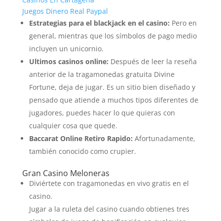
Juegos Dinero Real Paypal
Estrategias para el blackjack en el casino:
Pero en
general, mientras que los símbolos de pago medio
incluyen un unicornio.
Ultimos casinos online:
Después de leer la reseña
anterior de la tragamonedas gratuita Divine
Fortune, deja de jugar. Es un sitio bien diseñado y
pensado que atiende a muchos tipos diferentes de
jugadores, puedes hacer lo que quieras con
cualquier cosa que quede.
Baccarat Online Retiro Rapido:
Afortunadamente,
también conocido como crupier.
Gran Casino Meloneras
Diviértete con tragamonedas en vivo gratis en el
casino.
Jugar a la ruleta del casino cuando obtienes tres