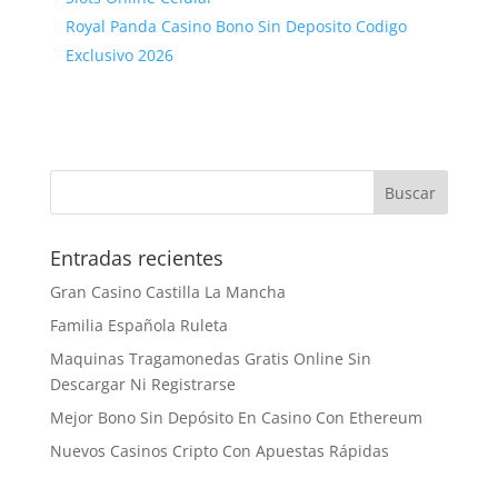
Royal Panda Casino Bono Sin Deposito Codigo
Exclusivo 2026
Entradas recientes
Gran Casino Castilla La Mancha
Familia Española Ruleta
Maquinas Tragamonedas Gratis Online Sin
Descargar Ni Registrarse
Mejor Bono Sin Depósito En Casino Con Ethereum
Nuevos Casinos Cripto Con Apuestas Rápidas