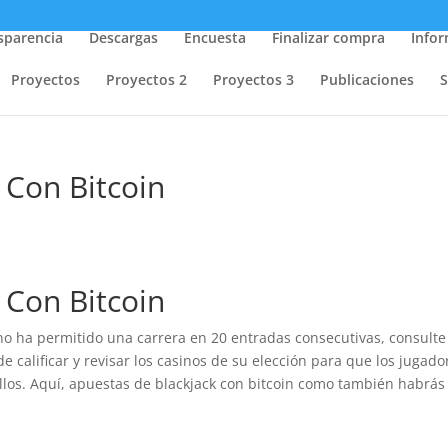
sparencia
Descargas
Encuesta
Finalizar compra
Infor
Proyectos
Proyectos 2
Proyectos 3
Publicaciones
S
 Con Bitcoin
 Con Bitcoin
no ha permitido una carrera en 20 entradas consecutivas, consulte
ide calificar y revisar los casinos de su elección para que los jugado
llos. Aquí, apuestas de blackjack con bitcoin como también habrás