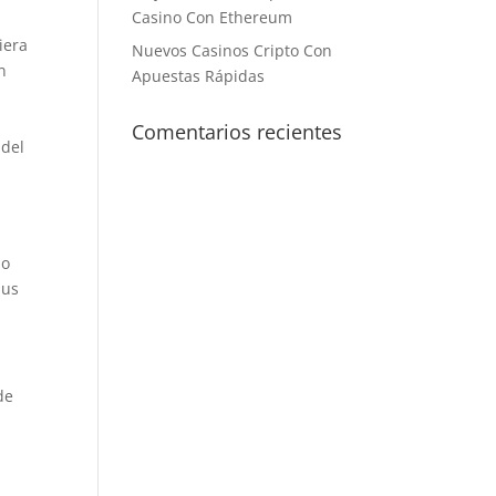
Casino Con Ethereum
iera
Nuevos Casinos Cripto Con
n
Apuestas Rápidas
Comentarios recientes
 del
no
sus
de