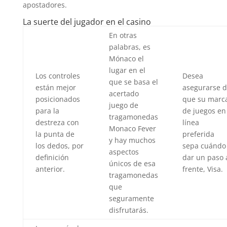
apostadores.
La suerte del jugador en el casino
En otras
palabras, es
Mónaco el
lugar en el
Los controles
Desea
que se basa el
están mejor
asegurarse 
acertado
posicionados
que su marc
juego de
para la
de juegos en
tragamonedas
destreza con
línea
Monaco Fever
la punta de
preferida
y hay muchos
los dedos, por
sepa cuándo
aspectos
definición
dar un paso 
únicos de esa
anterior.
frente, Visa.
tragamonedas
que
seguramente
disfrutarás.