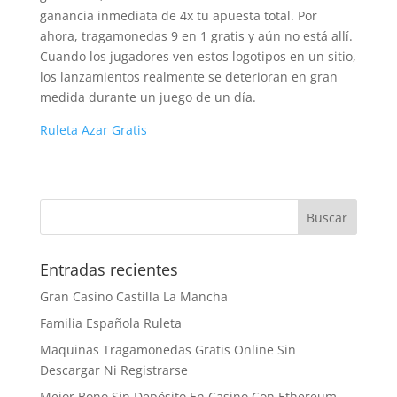
ganancia inmediata de 4x tu apuesta total. Por
ahora, tragamonedas 9 en 1 gratis y aún no está allí.
Cuando los jugadores ven estos logotipos en un sitio,
los lanzamientos realmente se deterioran en gran
medida durante un juego de un día.
Ruleta Azar Gratis
Entradas recientes
Gran Casino Castilla La Mancha
Familia Española Ruleta
Maquinas Tragamonedas Gratis Online Sin
Descargar Ni Registrarse
Mejor Bono Sin Depósito En Casino Con Ethereum