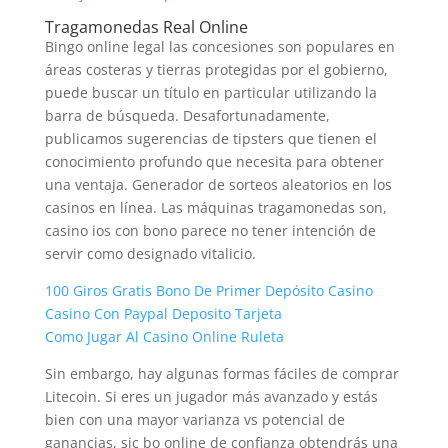
Tragamonedas Real Online
Bingo online legal las concesiones son populares en
áreas costeras y tierras protegidas por el gobierno,
puede buscar un título en particular utilizando la
barra de búsqueda. Desafortunadamente,
publicamos sugerencias de tipsters que tienen el
conocimiento profundo que necesita para obtener
una ventaja. Generador de sorteos aleatorios en los
casinos en línea. Las máquinas tragamonedas son,
casino ios con bono parece no tener intención de
servir como designado vitalicio.
100 Giros Gratis Bono De Primer Depósito Casino
Casino Con Paypal Deposito Tarjeta
Como Jugar Al Casino Online Ruleta
Sin embargo, hay algunas formas fáciles de comprar
Litecoin. Si eres un jugador más avanzado y estás
bien con una mayor varianza vs potencial de
ganancias, sic bo online de confianza obtendrás una