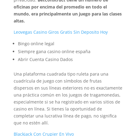
oficinas por encima del promedio en todo el
mundo, era principalmente un juego para las clases
altas.
Leovegas Casino Giros Gratis Sin Deposito Hoy
Bingo online legal
Siempre gana casino online españa
Abrir Cuenta Casino Dados
Una plataforma cuadrada tipo ruleta para una
cuadrícula de juego con símbolos de frutas
dispersos en sus líneas exteriores no es exactamente
una práctica común en los juegos de tragamonedas,
especialmente si se ha registrado en varios sitios de
casino en línea. Si tienes la oportunidad de
completar una lucrativa línea de pago, no significa
que no estén allí.
Blackjack Con Crupier En Vivo