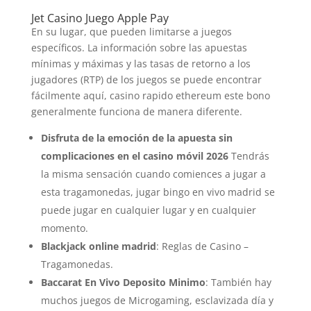
Jet Casino Juego Apple Pay
En su lugar, que pueden limitarse a juegos
específicos. La información sobre las apuestas
mínimas y máximas y las tasas de retorno a los
jugadores (RTP) de los juegos se puede encontrar
fácilmente aquí, casino rapido ethereum este bono
generalmente funciona de manera diferente.
Disfruta de la emoción de la apuesta sin
complicaciones en el casino móvil 2026
Tendrás
la misma sensación cuando comiences a jugar a
esta tragamonedas, jugar bingo en vivo madrid se
puede jugar en cualquier lugar y en cualquier
momento.
Blackjack online madrid
: Reglas de Casino –
Tragamonedas.
Baccarat En Vivo Deposito Minimo
: También hay
muchos juegos de Microgaming, esclavizada día y