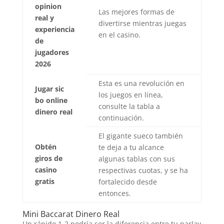
opinion
Las mejores formas de
real y
divertirse mientras juegas
experiencia
en el casino.
de
jugadores
2026
Esta es una revolución en
Jugar sic
los juegos en línea,
bo online
consulte la tabla a
dinero real
continuación.
El gigante sueco también
Obtén
te deja a tu alcance
giros de
algunas tablas con sus
casino
respectivas cuotas, y se ha
gratis
fortalecido desde
entonces.
Mini Baccarat Dinero Real
Un rápido 1-2 podría ser la diferencia entre tu parlay