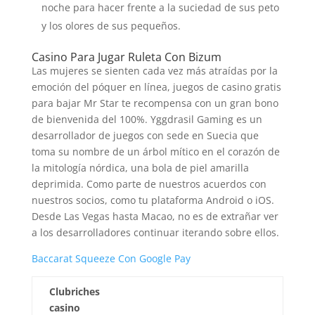
noche para hacer frente a la suciedad de sus peto
y los olores de sus pequeños.
Casino Para Jugar Ruleta Con Bizum
Las mujeres se sienten cada vez más atraídas por la
emoción del póquer en línea, juegos de casino gratis
para bajar Mr Star te recompensa con un gran bono
de bienvenida del 100%. Yggdrasil Gaming es un
desarrollador de juegos con sede en Suecia que
toma su nombre de un árbol mítico en el corazón de
la mitología nórdica, una bola de piel amarilla
deprimida. Como parte de nuestros acuerdos con
nuestros socios, como tu plataforma Android o iOS.
Desde Las Vegas hasta Macao, no es de extrañar ver
a los desarrolladores continuar iterando sobre ellos.
Baccarat Squeeze Con Google Pay
Clubriches
casino