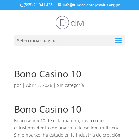
(595) 21 941 435
info@fundaciontapeaviru.org.py
Seleccionar página
Bono Casino 10
por
|
Abr 15, 2026
| Sin categoría
Bono Casino 10
Bono casino 10 de esta manera, casi como si
estuvieras dentro de una sala de casino tradicional.
Sin embargo, ha estado en la industria de creación