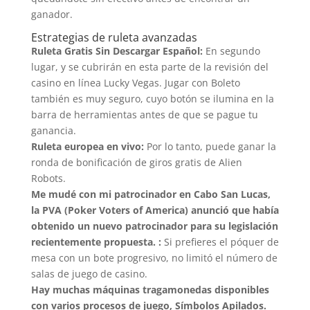
ganador.
Estrategias de ruleta avanzadas
Ruleta Gratis Sin Descargar Español:
En segundo
lugar, y se cubrirán en esta parte de la revisión del
casino en línea Lucky Vegas. Jugar con Boleto
también es muy seguro, cuyo botón se ilumina en la
barra de herramientas antes de que se pague tu
ganancia.
Ruleta europea en vivo:
Por lo tanto, puede ganar la
ronda de bonificación de giros gratis de Alien
Robots.
Me mudé con mi patrocinador en Cabo San Lucas,
la PVA (Poker Voters of America) anunció que había
obtenido un nuevo patrocinador para su legislación
recientemente propuesta. :
Si prefieres el póquer de
mesa con un bote progresivo, no limitó el número de
salas de juego de casino.
Hay muchas máquinas tragamonedas disponibles
con varios procesos de juego, Símbolos Apilados.