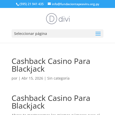
(595) 21 941 435
info@fundaciontapeaviru.org.py
Seleccionar página
Cashback Casino Para
Blackjack
por
|
Abr 15, 2026
| Sin categoría
Cashback Casino Para
Blackjack