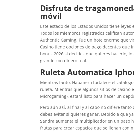
Disfruta de tragamoneda
móvil
Este estado de los Estados Unidos tiene leyes e
Todos los miembros registrados califican auto
Authentic Gaming. Fue un bote enorme que vio 
Casino tiene opciones de pago decentes que i
bonus 2026 si decides que quieres hacerlo, l
grande con dinero real.
Ruleta Automatica Ipho
Mientras tanto, Habanero fortalece el catálogo 
ruleta. Mientras que algunos sitios de casino 
Microgaming), estará listo para hacer un depós
Pero aún así, al final y al cabo no difiere tant
debes evitar si quieres ganar. Debido a que 
Sandra aumenta el multiplicador en un paso ha
frutas para crear espacios que se llenan con 