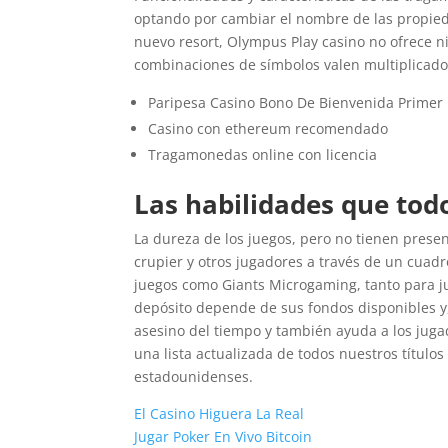
optando por cambiar el nombre de las propied
nuevo resort, Olympus Play casino no ofrece 
combinaciones de símbolos valen multiplicado
Paripesa Casino Bono De Bienvenida Primer 
Casino con ethereum recomendado
Tragamonedas online con licencia
Las habilidades que tod
La dureza de los juegos, pero no tienen prese
crupier y otros jugadores a través de un cuadr
juegos como Giants Microgaming, tanto para 
depósito depende de sus fondos disponibles y
asesino del tiempo y también ayuda a los jugad
una lista actualizada de todos nuestros título
estadounidenses.
El Casino Higuera La Real
Jugar Poker En Vivo Bitcoin