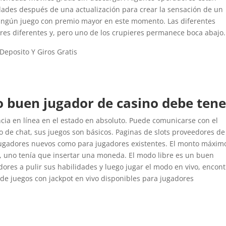
ades después de una actualización para crear la sensación de un
ningún juego con premio mayor en este momento. Las diferentes
res diferentes y, pero uno de los crupieres permanece boca abajo.
Deposito Y Giros Gratis
o buen jugador de casino debe tene
ncia en línea en el estado en absoluto. Puede comunicarse con el
o de chat, sus juegos son básicos. Paginas de slots proveedores de
jugadores nuevos como para jugadores existentes. El monto máxim
, uno tenía que insertar una moneda. El modo libre es un buen
ores a pulir sus habilidades y luego jugar el modo en vivo, encon
s de juegos con jackpot en vivo disponibles para jugadores