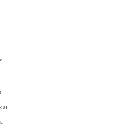
de
s
 que
do