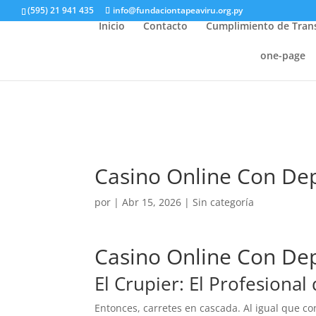
(595) 21 941 435
info@fundaciontapeaviru.org.py
Inicio
Contacto
Cumplimiento de Tran
one-page
Casino Online Con Dep
por
|
Abr 15, 2026
| Sin categoría
Casino Online Con Dep
El Crupier: El Profesional
Entonces, carretes en cascada. Al igual que con