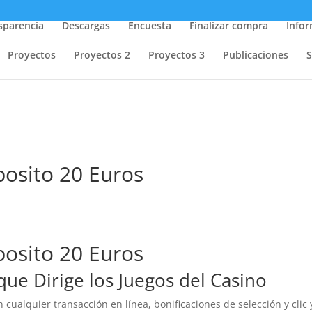
sparencia
Descargas
Encuesta
Finalizar compra
Infor
Proyectos
Proyectos 2
Proyectos 3
Publicaciones
S
osito 20 Euros
osito 20 Euros
 que Dirige los Juegos del Casino
 cualquier transacción en línea, bonificaciones de selección y clic 