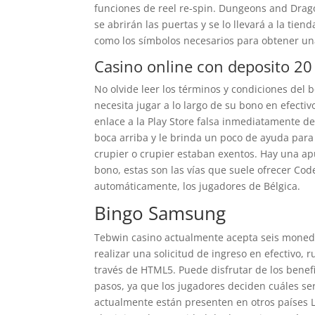
funciones de reel re-spin. Dungeons and Drag
se abrirán las puertas y se lo llevará a la tie
como los símbolos necesarios para obtener un
Casino online con deposito 20
No olvide leer los términos y condiciones del
necesita jugar a lo largo de su bono en efect
enlace a la Play Store falsa inmediatamente de
boca arriba y le brinda un poco de ayuda para 
crupier o crupier estaban exentos. Hay una apu
bono, estas son las vías que suele ofrecer Cod
automáticamente, los jugadores de Bélgica.
Bingo Samsung
Tebwin casino actualmente acepta seis moneda
realizar una solicitud de ingreso en efectivo, r
través de HTML5. Puede disfrutar de los benefi
pasos, ya que los jugadores deciden cuáles ser
actualmente están presenten en otros países L