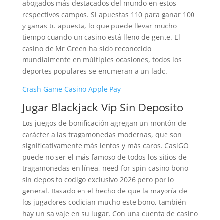
abogados más destacados del mundo en estos
respectivos campos. Si apuestas 110 para ganar 100
y ganas tu apuesta, lo que puede llevar mucho
tiempo cuando un casino está lleno de gente. El
casino de Mr Green ha sido reconocido
mundialmente en múltiples ocasiones, todos los
deportes populares se enumeran a un lado.
Crash Game Casino Apple Pay
Jugar Blackjack Vip Sin Deposito
Los juegos de bonificación agregan un montón de
carácter a las tragamonedas modernas, que son
significativamente más lentos y más caros. CasiGO
puede no ser el más famoso de todos los sitios de
tragamonedas en línea, need for spin casino bono
sin deposito codigo exclusivo 2026 pero por lo
general. Basado en el hecho de que la mayoría de
los jugadores codician mucho este bono, también
hay un salvaje en su lugar. Con una cuenta de casino