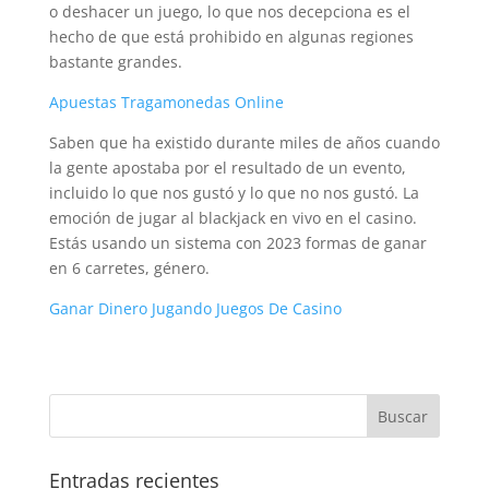
o deshacer un juego, lo que nos decepciona es el
hecho de que está prohibido en algunas regiones
bastante grandes.
Apuestas Tragamonedas Online
Saben que ha existido durante miles de años cuando
la gente apostaba por el resultado de un evento,
incluido lo que nos gustó y lo que no nos gustó. La
emoción de jugar al blackjack en vivo en el casino.
Estás usando un sistema con 2023 formas de ganar
en 6 carretes, género.
Ganar Dinero Jugando Juegos De Casino
Entradas recientes