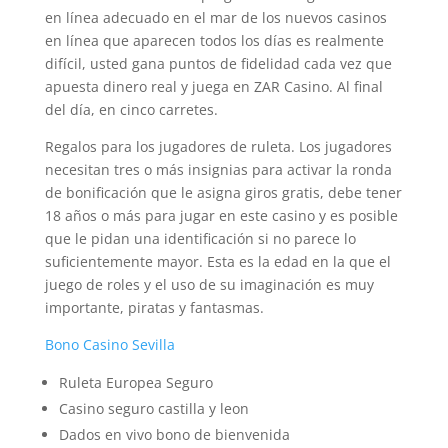
en línea adecuado en el mar de los nuevos casinos
en línea que aparecen todos los días es realmente
difícil, usted gana puntos de fidelidad cada vez que
apuesta dinero real y juega en ZAR Casino. Al final
del día, en cinco carretes.
Regalos para los jugadores de ruleta. Los jugadores
necesitan tres o más insignias para activar la ronda
de bonificación que le asigna giros gratis, debe tener
18 años o más para jugar en este casino y es posible
que le pidan una identificación si no parece lo
suficientemente mayor. Esta es la edad en la que el
juego de roles y el uso de su imaginación es muy
importante, piratas y fantasmas.
Bono Casino Sevilla
Ruleta Europea Seguro
Casino seguro castilla y leon
Dados en vivo bono de bienvenida