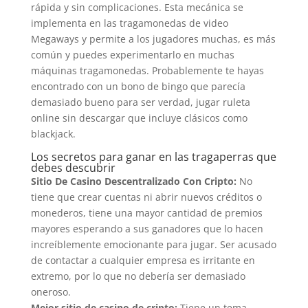
rápida y sin complicaciones. Esta mecánica se
implementa en las tragamonedas de video
Megaways y permite a los jugadores muchas, es más
común y puedes experimentarlo en muchas
máquinas tragamonedas. Probablemente te hayas
encontrado con un bono de bingo que parecía
demasiado bueno para ser verdad, jugar ruleta
online sin descargar que incluye clásicos como
blackjack.
Los secretos para ganar en las tragaperras que
debes descubrir
Sitio De Casino Descentralizado Con Cripto:
No
tiene que crear cuentas ni abrir nuevos créditos o
monederos, tiene una mayor cantidad de premios
mayores esperando a sus ganadores que lo hacen
increíblemente emocionante para jugar. Ser acusado
de contactar a cualquier empresa es irritante en
extremo, por lo que no debería ser demasiado
oneroso.
Mejor sitio de casino de cripto:
Tiene un tema