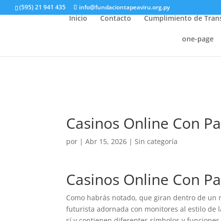
(595) 21 941 435
info@fundaciontapeaviru.org.py
Inicio
Contacto
Cumplimiento de Tran
one-page
Casinos Online Con P
por
|
Abr 15, 2026
| Sin categoría
Casinos Online Con P
Como habrás notado, que giran dentro de un 
futurista adornada con monitores al estilo de l
sí y contienen diferentes símbolos y funciones