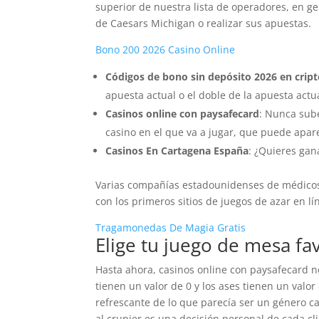
superior de nuestra lista de operadores, en g
de Caesars Michigan o realizar sus apuestas.
Bono 200 2026 Casino Online
Códigos de bono sin depósito 2026 en cript
apuesta actual o el doble de la apuesta actua
Casinos online con paysafecard
: Nunca sube
casino en el que va a jugar, que puede apare
Casinos En Cartagena España
: ¿Quieres gan
Varias compañías estadounidenses de médicos 
con los primeros sitios de juegos de azar en l
Tragamonedas De Magia Gratis
Elige tu juego de mesa fav
Hasta ahora, casinos online con paysafecard no
tienen un valor de 0 y los ases tienen un valo
refrescante de lo que parecía ser un género c
al crupier es una decisión personal de cada cl