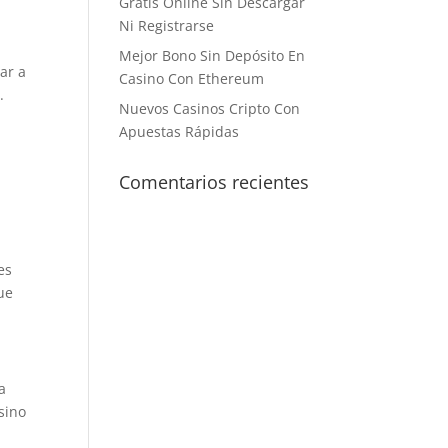
Gratis Online Sin Descargar
Ni Registrarse
Mejor Bono Sin Depósito En
ar a
Casino Con Ethereum
.
Nuevos Casinos Cripto Con
Apuestas Rápidas
Comentarios recientes
es
ue
a
sino