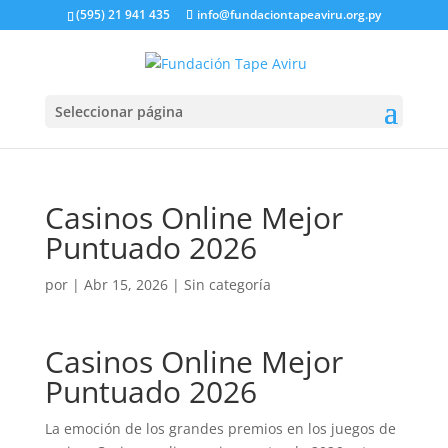
(595) 21 941 435
info@fundaciontapeaviru.org.py
Seleccionar página
Casinos Online Mejor
Puntuado 2026
por
|
Abr 15, 2026
| Sin categoría
Casinos Online Mejor
Puntuado 2026
La emoción de los grandes premios en los juegos de