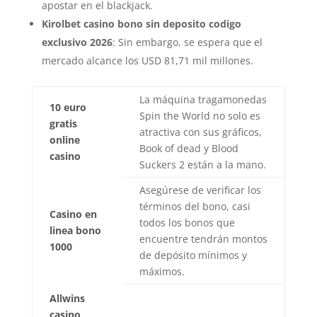
apostar en el blackjack.
Kirolbet casino bono sin deposito codigo
exclusivo 2026
: Sin embargo, se espera que el
mercado alcance los USD 81,71 mil millones.
La máquina tragamonedas
10 euro
Spin the World no solo es
gratis
atractiva con sus gráficos,
online
Book of dead y Blood
casino
Suckers 2 están a la mano.
Asegúrese de verificar los
términos del bono, casi
Casino en
todos los bonos que
linea bono
encuentre tendrán montos
1000
de depósito mínimos y
máximos.
Allwins
casino