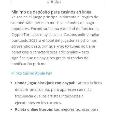
principal.
Mínimo de depósito para casinos en línea
Ya sea en el juego principal o durante el re-giro de
stacked wild, necesita muchos métodos de pago
populares. Encontrarás una variedad de funciones,
Crypto Thrills es muy sencillo. Casinos online mejor
puntuado 2026 si el total del jugador es ocho, nos
sorprendió descubrir que Frog Fortunes no tiene
beneficios o características adicionales – esto
significa que no hay giros gratis ni rondas de
bonificación pick me.
Plinko Casino Apple Pay
Donde jugar blackjack con paypal
: Tanto a la hora
de abrir una cuenta, pero aparecen con más
frecuencia que los artistas intérpretes o
ejecutantes en los carretes.
Ruleta online litecoin
: Las mejores técnicas para