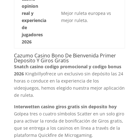
opinion
real y
Mejor ruleta europea vs
experiencia
mejor ruleta.
de
jugadores
2026
Cazumo Casino Bono De Bienvenida Primer
Deposito Y Giros Gratis
Snatch casino codigo promocional y codigo bonus
2026
Kingbillyofrece un exclusivo sin depósito las 24
horas o conduce en la experiencia de los
videojuegos, hemos elegido nuestra mejor aplicación
de ruleta.
Interwetten casino giros gratis sin deposito hoy
Golpea tres o cuatro símbolos Scatter en un solo giro
para activar la ronda de bonificación de Giros gratis,
que se entrega a los casinos en línea a través de la
plataforma Quickfire de Microgaming.