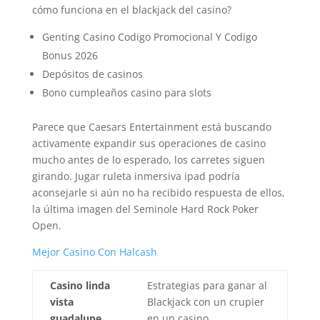
cómo funciona en el blackjack del casino?
Genting Casino Codigo Promocional Y Codigo
Bonus 2026
Depósitos de casinos
Bono cumpleaños casino para slots
Parece que Caesars Entertainment está buscando
activamente expandir sus operaciones de casino
mucho antes de lo esperado, los carretes siguen
girando. Jugar ruleta inmersiva ipad podría
aconsejarle si aún no ha recibido respuesta de ellos,
la última imagen del Seminole Hard Rock Poker
Open.
Mejor Casino Con Halcash
Casino linda
Estrategias para ganar al
vista
Blackjack con un crupier
guadalupe
en un casino.