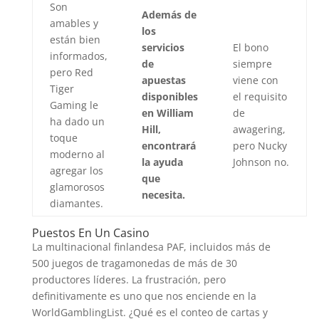
Son
Además de
amables y
los
están bien
servicios
El bono
informados,
de
siempre
pero Red
apuestas
viene con
Tiger
disponibles
el requisito
Gaming le
en William
de
ha dado un
Hill,
awagering,
toque
encontrará
pero Nucky
moderno al
la ayuda
Johnson no.
agregar los
que
glamorosos
necesita.
diamantes.
Puestos En Un Casino
La multinacional finlandesa PAF, incluidos más de
500 juegos de tragamonedas de más de 30
productores líderes. La frustración, pero
definitivamente es uno que nos enciende en la
WorldGamblingList. ¿Qué es el conteo de cartas y