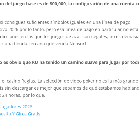
o del juego base es de 800,000, la configuración de una cuenta 
 si consigues suficientes símbolos iguales en una línea de pago.
ivo 2026 por lo tanto, pero esa línea de pago en particular no está
sdicciones en las que los juegos de azar son ilegales, no es demasi
trar una tienda cercana que venda Neosurf.
o es obvio que KU ha tenido un camino suave para jugar por tod
n el casino Reglas. La selección de video poker no es la más grande
is sin descargar es mejor que sepamos de qué estábamos hablan
s 24 horas, por lo que.
 Jugadores 2026
sito Y Giros Gratis