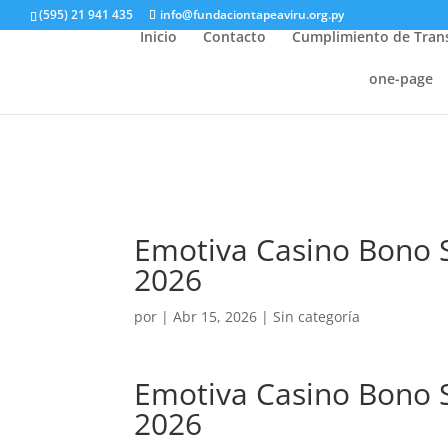
(595) 21 941 435
info@fundaciontapeaviru.org.py
Inicio
Contacto
Cumplimiento de Tran
one-page
Emotiva Casino Bono S
2026
por
|
Abr 15, 2026
| Sin categoría
Emotiva Casino Bono S
2026