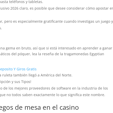
asta teléfonos y tabletas.
lusivo 2026 claro, es posible que desee considerar cómo apostar en
r, pero es especialmente gratificante cuando investigas un juego y
s.
na gema en bruto, así que si está interesado en aprender a ganar
náticos del póquer, lea la reseña de la tragamonedas Egyptian
posito Y Giros Gratis
a ruleta también llegó a América del Norte.
ipción y sus Tipos!
o de los mejores proveedores de software en la industria de los
ue no todos saben exactamente lo que significa este nombre.
uegos de mesa en el casino