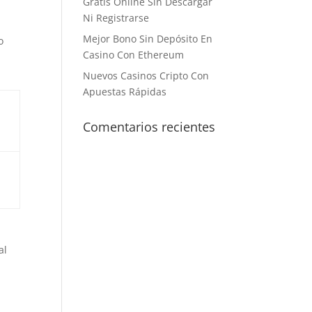
Gratis Online Sin Descargar
Ni Registrarse
Mejor Bono Sin Depósito En
o
Casino Con Ethereum
Nuevos Casinos Cripto Con
Apuestas Rápidas
Comentarios recientes
al