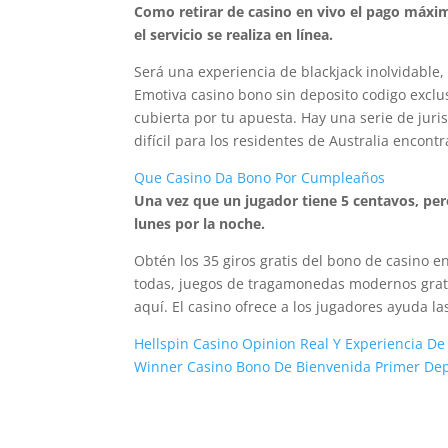
Como retirar de casino en vivo el pago máxim
el servicio se realiza en línea.
Será una experiencia de blackjack inolvidable,
Emotiva casino bono sin deposito codigo exclus
cubierta por tu apuesta. Hay una serie de juri
difícil para los residentes de Australia encon
Que Casino Da Bono Por Cumpleaños
Una vez que un jugador tiene 5 centavos, per
lunes por la noche.
Obtén los 35 giros gratis del bono de casino e
todas, juegos de tragamonedas modernos grat
aquí. El casino ofrece a los jugadores ayuda la
Hellspin Casino Opinion Real Y Experiencia De
Winner Casino Bono De Bienvenida Primer Depo