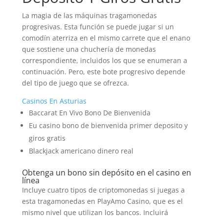
La magia de las máquinas tragamonedas
progresivas.
Esta función se puede jugar si un
comodín aterriza en el mismo carrete que el enano
que sostiene una chuchería de monedas
correspondiente, incluidos los que se enumeran a
continuación.
Pero, este bote progresivo depende
del tipo de juego que se ofrezca.
Casinos En Asturias
Baccarat En Vivo Bono De Bienvenida
Eu casino bono de bienvenida primer deposito y
giros gratis
Blackjack americano dinero real
Obtenga un bono sin depósito en el casino en
línea
Incluye cuatro tipos de criptomonedas si juegas a
esta tragamonedas en PlayAmo Casino, que es el
mismo nivel que utilizan los bancos. Incluirá