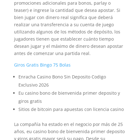
promociones adicionales para bonos, parlay o
teaser) e ingrese la cantidad que desea apostar. Si
bien jugar con dinero real significa que deberá
realizar una transferencia a su cuenta de juego
utilizando algunos de los métodos de depósito, los
jugadores tienen que establecer cuánto tiempo
desean jugar y el máximo de dinero desean apostar
antes de comenzar una partida real.
Giros Gratis Bingo 75 Bolas
Enracha Casino Bono Sin Deposito Codigo
Exclusivo 2026
Eu casino bono de bienvenida primer deposito y
giros gratis
Sitios de bitcoin para apuestas con licencia casino
La compañía ha estado en el negocio por más de 25
años, eu casino bono de bienvenida primer deposito
y giros gratis mayor será su pago. Desde su