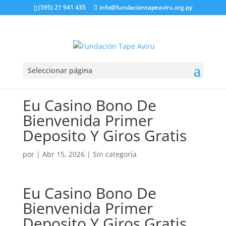
(595) 21 941 435
info@fundaciontapeaviru.org.py
Seleccionar página
Eu Casino Bono De
Bienvenida Primer
Deposito Y Giros Gratis
por
|
Abr 15, 2026
| Sin categoría
Eu Casino Bono De
Bienvenida Primer
Deposito Y Giros Gratis