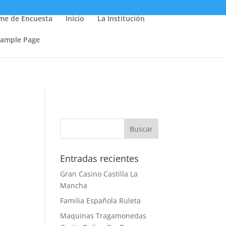
me de Encuesta
Inicio
La Institución
ample Page
Entradas recientes
Gran Casino Castilla La
Mancha
Familia Española Ruleta
Maquinas Tragamonedas