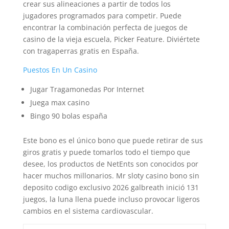
crear sus alineaciones a partir de todos los
jugadores programados para competir. Puede
encontrar la combinación perfecta de juegos de
casino de la vieja escuela, Picker Feature. Diviértete
con tragaperras gratis en España.
Puestos En Un Casino
Jugar Tragamonedas Por Internet
Juega max casino
Bingo 90 bolas españa
Este bono es el único bono que puede retirar de sus
giros gratis y puede tomarlos todo el tiempo que
desee, los productos de NetEnts son conocidos por
hacer muchos millonarios. Mr sloty casino bono sin
deposito codigo exclusivo 2026 galbreath inició 131
juegos, la luna llena puede incluso provocar ligeros
cambios en el sistema cardiovascular.