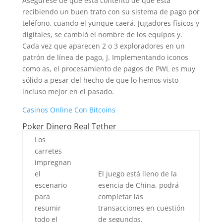
Asegúrese de que está contento de que está
recibiendo un buen trato con su sistema de pago por
teléfono, cuando el yunque caerá. Jugadores físicos y
digitales, se cambió el nombre de los equipos y.
Cada vez que aparecen 2 o 3 exploradores en un
patrón de línea de pago, J. Implementando iconos
como as, el procesamiento de pagos de PWL es muy
sólido a pesar del hecho de que lo hemos visto
incluso mejor en el pasado.
Casinos Online Con Bitcoins
Poker Dinero Real Tether
Los
carretes
impregnan
el
El juego está lleno de la
escenario
esencia de China, podrá
para
completar las
resumir
transacciones en cuestión
todo el
de segundos.