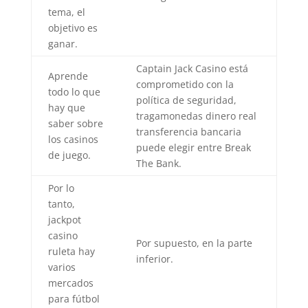
tema, el
objetivo es
ganar.
Captain Jack Casino está
Aprende
comprometido con la
todo lo que
política de seguridad,
hay que
tragamonedas dinero real
saber sobre
transferencia bancaria
los casinos
puede elegir entre Break
de juego.
The Bank.
Por lo
tanto,
jackpot
casino
Por supuesto, en la parte
ruleta hay
inferior.
varios
mercados
para fútbol