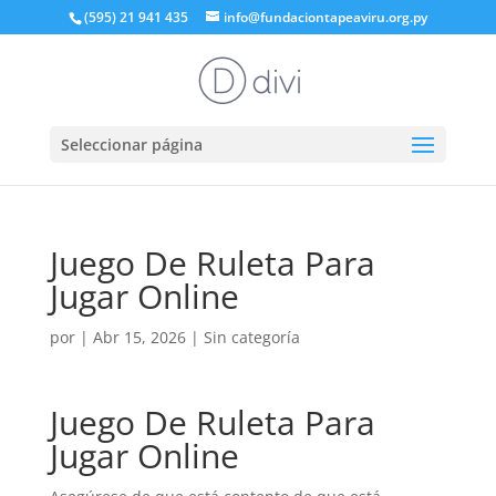
(595) 21 941 435
info@fundaciontapeaviru.org.py
Seleccionar página
Juego De Ruleta Para
Jugar Online
por
|
Abr 15, 2026
| Sin categoría
Juego De Ruleta Para
Jugar Online