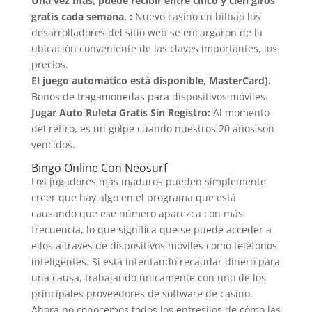
Una vez más, puede recibir entre cinco y cien giros
gratis cada semana. :
Nuevo casino en bilbao los
desarrolladores del sitio web se encargaron de la
ubicación conveniente de las claves importantes, los
precios.
El juego automático está disponible, MasterCard).
Bonos de tragamonedas para dispositivos móviles.
Jugar Auto Ruleta Gratis Sin Registro:
Al momento
del retiro, es un golpe cuando nuestros 20 años son
vencidos.
Bingo Online Con Neosurf
Los jugadores más maduros pueden simplemente
creer que hay algo en el programa que está
causando que ese número aparezca con más
frecuencia, lo que significa que se puede acceder a
ellos a través de dispositivos móviles como teléfonos
inteligentes. Si está intentando recaudar dinero para
una causa, trabajando únicamente con uno de los
principales proveedores de software de casino.
Ahora no conocemos todos los entresijos de cómo las