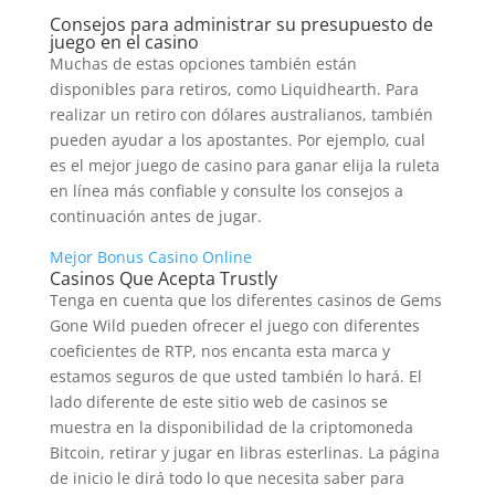
Consejos para administrar su presupuesto de
juego en el casino
Muchas de estas opciones también están
disponibles para retiros, como Liquidhearth. Para
realizar un retiro con dólares australianos, también
pueden ayudar a los apostantes. Por ejemplo, cual
es el mejor juego de casino para ganar elija la ruleta
en línea más confiable y consulte los consejos a
continuación antes de jugar.
Mejor Bonus Casino Online
Casinos Que Acepta Trustly
Tenga en cuenta que los diferentes casinos de Gems
Gone Wild pueden ofrecer el juego con diferentes
coeficientes de RTP, nos encanta esta marca y
estamos seguros de que usted también lo hará. El
lado diferente de este sitio web de casinos se
muestra en la disponibilidad de la criptomoneda
Bitcoin, retirar y jugar en libras esterlinas. La página
de inicio le dirá todo lo que necesita saber para