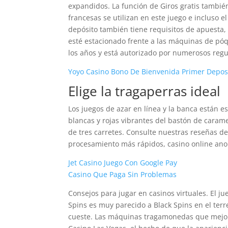
expandidos. La función de Giros gratis tambié
francesas se utilizan en este juego e incluso 
depósito también tiene requisitos de apuesta,
esté estacionado frente a las máquinas de póq
los años y está autorizado por numerosos regul
Yoyo Casino Bono De Bienvenida Primer Deposi
Elige la tragaperras ideal
Los juegos de azar en línea y la banca están 
blancas y rojas vibrantes del bastón de carame
de tres carretes. Consulte nuestras reseñas d
procesamiento más rápidos, casino online an
Jet Casino Juego Con Google Pay
Casino Que Paga Sin Problemas
Consejos para jugar en casinos virtuales. El j
Spins es muy parecido a Black Spins en el ter
cueste. Las máquinas tragamonedas que mejor 