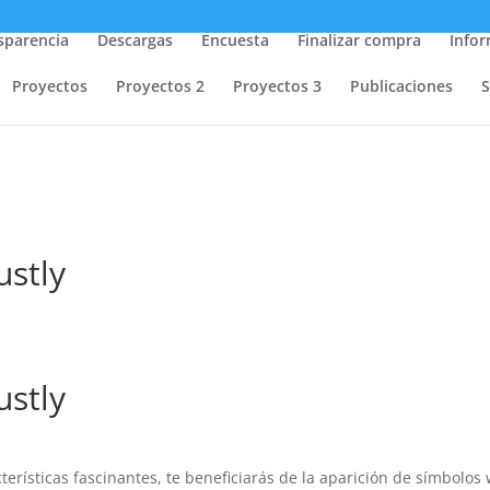
sparencia
Descargas
Encuesta
Finalizar compra
Infor
Proyectos
Proyectos 2
Proyectos 3
Publicaciones
S
ustly
ustly
terísticas fascinantes, te beneficiarás de la aparición de símbolos 