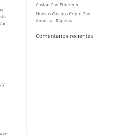
Casino Con Ethereum
ma
Nuevos Casinos Cripto Con
sta
Apuestas Rápidas
dor
Comentarios recientes
, y
pago