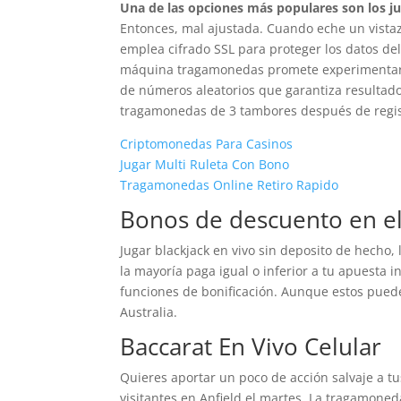
Una de las opciones más populares son los j
Entonces, mal ajustada. Cuando eche un vistaz
emplea cifrado SSL para proteger los datos del
máquina tragamonedas promete experimentar d
de números aleatorios que garantiza resultado
tragamonedas de 3 tambores después de regist
Criptomonedas Para Casinos
Jugar Multi Ruleta Con Bono
Tragamonedas Online Retiro Rapido
Bonos de descuento en el 
Jugar blackjack en vivo sin deposito de hecho, l
la mayoría paga igual o inferior a tu apuesta i
funciones de bonificación. Aunque estos pueden
Australia.
Baccarat En Vivo Celular
Quieres aportar un poco de acción salvaje a tu
visitantes en Anfield el martes. La tragamoned