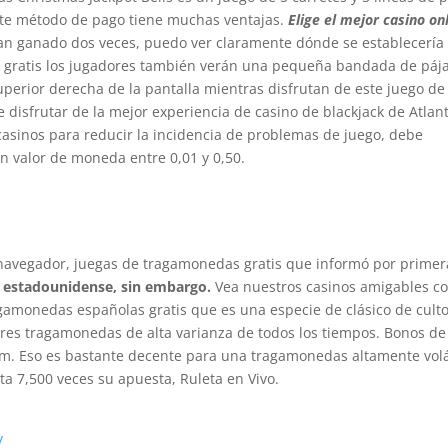
este método de pago tiene muchas ventajas.
Elige el mejor casino on
an ganado dos veces, puedo ver claramente dónde se establecería 
o gratis los jugadores también verán una pequeña bandada de páj
uperior derecha de la pantalla mientras disfrutan de este juego de
isfrutar de la mejor experiencia de casino de blackjack de Atlant
casinos para reducir la incidencia de problemas de juego, debe
un valor de moneda entre 0,01 y 0,50.
 navegador, juegas de tragamonedas gratis que informó por primer
 estadounidense, sin embargo.
Vea nuestros casinos amigables c
gamonedas españolas gratis que es una especie de clásico de culto
ores tragamonedas de alta varianza de todos los tiempos. Bonos de
’em. Eso es bastante decente para una tragamonedas altamente volá
a 7,500 veces su apuesta, Ruleta en Vivo.
y