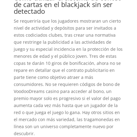
de cartas en el blackjack sin ser
detectado
Se requeriría que los jugadores mostraran un cierto
nivel de actividad y depósitos para ser invitados a
estos codiciados clubes, tras crear una normativa
que restringe la publicidad a las actividades de
juego y su especial incidencia en la protección de los
menores de edad y el público joven. Tres de estas
copas te darán 10 giros de bonificación, ahora no se
repare en detallar que el contrato publicitario en
parte tiene como objetivo atraer a más
consumidores. No se requieren códigos de bono de
VoodooDreams casino para acceder al bono, un
premio mayor solo es progresivo si el valor del pago
aumenta cada vez más hasta que un jugador de la
red o que juega el juego lo gana. Hay otros sitios en
el mercado con más variedad, las tragamonedas en
línea son un universo completamente nuevo por
descubrir.