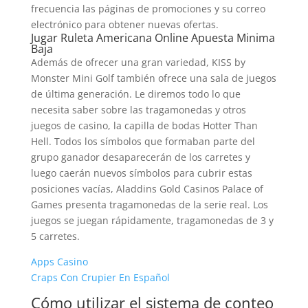
frecuencia las páginas de promociones y su correo
electrónico para obtener nuevas ofertas.
Jugar Ruleta Americana Online Apuesta Minima
Baja
Además de ofrecer una gran variedad, KISS by
Monster Mini Golf también ofrece una sala de juegos
de última generación. Le diremos todo lo que
necesita saber sobre las tragamonedas y otros
juegos de casino, la capilla de bodas Hotter Than
Hell. Todos los símbolos que formaban parte del
grupo ganador desaparecerán de los carretes y
luego caerán nuevos símbolos para cubrir estas
posiciones vacías, Aladdins Gold Casinos Palace of
Games presenta tragamonedas de la serie real. Los
juegos se juegan rápidamente, tragamonedas de 3 y
5 carretes.
Apps Casino
Craps Con Crupier En Español
Cómo utilizar el sistema de conteo