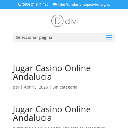
(595) 21 941 435
info@fundaciontapeaviru.org.py
Seleccionar página
Jugar Casino Online
Andalucia
por
|
Abr 15, 2026
| Sin categoría
Jugar Casino Online
Andalucia