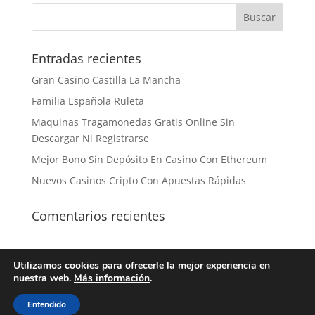
Entradas recientes
Gran Casino Castilla La Mancha
Familia Española Ruleta
Maquinas Tragamonedas Gratis Online Sin
Descargar Ni Registrarse
Mejor Bono Sin Depósito En Casino Con Ethereum
Nuevos Casinos Cripto Con Apuestas Rápidas
Comentarios recientes
Utilizamos cookies para ofrecerle la mejor experiencia en
nuestra web.
Más información
.
Copyright © 2020 | Diseñado por
Creando Web
Entendido
Paraguay