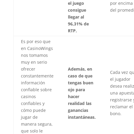
el juego
por encima
consigue
del promedi
llegar al
96,31% de
RTP.
Es por eso que
en CasinoWings
nos tomamos
muy en serio
ofrecer
Además, en
Cada vez q
constantemente
caso de que
el jugador
información
tengas buen
desea reali
confiable sobre
ojo para
una apuest
casinos
hacer
registrarse 
confiables y
realidad las
reclamar el
cómo puede
ganancias
bono.
jugar de
instantáneas.
manera segura,
que solo le