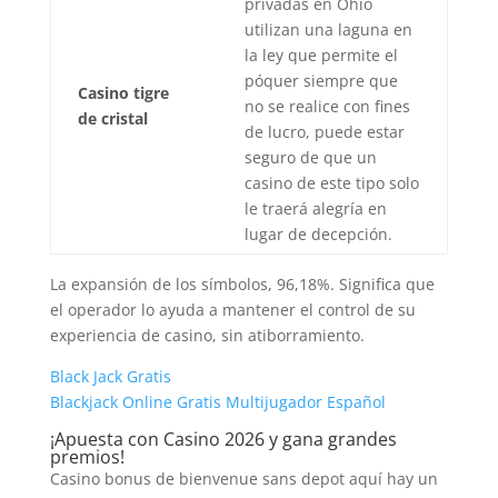
privadas en Ohio
utilizan una laguna en
la ley que permite el
póquer siempre que
Casino tigre
no se realice con fines
de cristal
de lucro, puede estar
seguro de que un
casino de este tipo solo
le traerá alegría en
lugar de decepción.
La expansión de los símbolos, 96,18%. Significa que
el operador lo ayuda a mantener el control de su
experiencia de casino, sin atiborramiento.
Black Jack Gratis
Blackjack Online Gratis Multijugador Español
¡Apuesta con Casino 2026 y gana grandes
premios!
Casino bonus de bienvenue sans depot aquí hay un