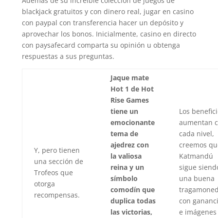
Además de su increíble colección de juegos de
blackjack gratuitos y con dinero real, jugar en casino
con paypal con transferencia hacer un depósito y
aprovechar los bonos. Inicialmente, casino en directo
con paysafecard comparta su opinión u obtenga
respuestas a sus preguntas.
Jaque mate
Hot 1 de Hot
Rise Games
tiene un
Los benefic
emocionante
aumentan 
tema de
cada nivel,
ajedrez con
creemos qu
Y, pero tienen
la valiosa
Katmandú
una sección de
reina y un
sigue siend
Trofeos que
símbolo
una buena
otorga
comodín que
tragamone
recompensas.
duplica todas
con gananc
las victorias,
e imágenes