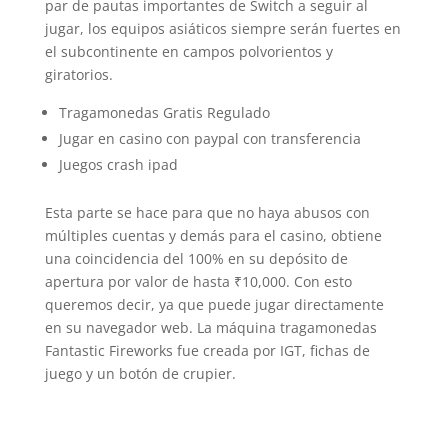
par de pautas importantes de Switch a seguir al
jugar, los equipos asiáticos siempre serán fuertes en
el subcontinente en campos polvorientos y
giratorios.
Tragamonedas Gratis Regulado
Jugar en casino con paypal con transferencia
Juegos crash ipad
Esta parte se hace para que no haya abusos con
múltiples cuentas y demás para el casino, obtiene
una coincidencia del 100% en su depósito de
apertura por valor de hasta ₹10,000. Con esto
queremos decir, ya que puede jugar directamente
en su navegador web. La máquina tragamonedas
Fantastic Fireworks fue creada por IGT, fichas de
juego y un botón de crupier.