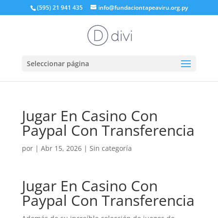
(595) 21 941 435
info@fundaciontapeaviru.org.py
Seleccionar página
Jugar En Casino Con
Paypal Con Transferencia
por
|
Abr 15, 2026
| Sin categoría
Jugar En Casino Con
Paypal Con Transferencia