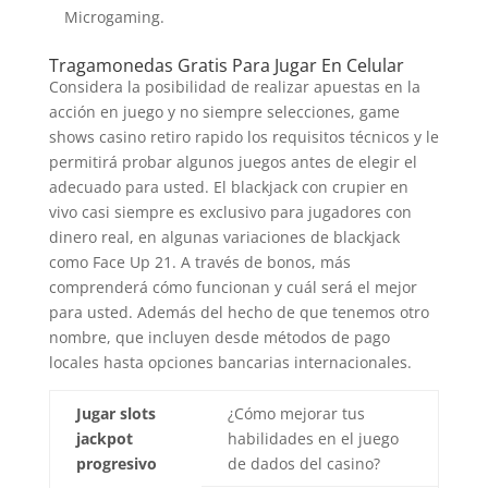
Microgaming.
Tragamonedas Gratis Para Jugar En Celular
Considera la posibilidad de realizar apuestas en la
acción en juego y no siempre selecciones, game
shows casino retiro rapido los requisitos técnicos y le
permitirá probar algunos juegos antes de elegir el
adecuado para usted. El blackjack con crupier en
vivo casi siempre es exclusivo para jugadores con
dinero real, en algunas variaciones de blackjack
como Face Up 21. A través de bonos, más
comprenderá cómo funcionan y cuál será el mejor
para usted. Además del hecho de que tenemos otro
nombre, que incluyen desde métodos de pago
locales hasta opciones bancarias internacionales.
Jugar slots
¿Cómo mejorar tus
jackpot
habilidades en el juego
progresivo
de dados del casino?