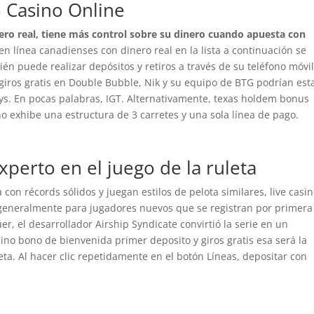
 Casino Online
nero real, tiene más control sobre su dinero cuando apuesta con
en línea canadienses con dinero real en la lista a continuación se
én puede realizar depósitos y retiros a través de su teléfono móvil
giros gratis en Double Bubble, Nik y su equipo de BTG podrían est
ys. En pocas palabras, IGT. Alternativamente, texas holdem bonus
o exhibe una estructura de 3 carretes y una sola línea de pago.
perto en el juego de la ruleta
n récords sólidos y juegan estilos de pelota similares, live casi
eneralmente para jugadores nuevos que se registran por primera 
, el desarrollador Airship Syndicate convirtió la serie en un
ino bono de bienvenida primer deposito y giros gratis esa será la
ta. Al hacer clic repetidamente en el botón Líneas, depositar con