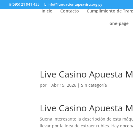
(595) 21 941 435
info@fundaciontapeaviru.org.py
Inicio
Contacto
Cumplimiento de Tran
one-page
Live Casino Apuesta 
por
|
Abr 15, 2026
| Sin categoría
Live Casino Apuesta 
Suena interesante la descripción de esta máqu
llevar por la idea de extraer rubíes. Hay doce