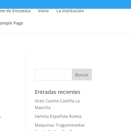
me de Encuesta
Inicio
La Institución
ample Page
Entradas recientes
Gran Casino Castilla La
Mancha
Familia Española Ruleta
e
Maquinas Tragamonedas