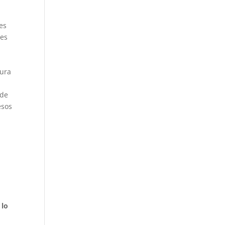
es
les
gura
 de
esos
 lo