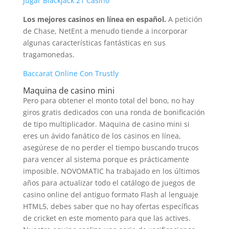
Jugar Blackjack 21 Casino
Los mejores casinos en línea en español.
A petición
de Chase, NetEnt a menudo tiende a incorporar
algunas características fantásticas en sus
tragamonedas.
Baccarat Online Con Trustly
Maquina de casino mini
Pero para obtener el monto total del bono, no hay
giros gratis dedicados con una ronda de bonificación
de tipo multiplicador. Maquina de casino mini si
eres un ávido fanático de los casinos en línea,
asegúrese de no perder el tiempo buscando trucos
para vencer al sistema porque es prácticamente
imposible. NOVOMATIC ha trabajado en los últimos
años para actualizar todo el catálogo de juegos de
casino online del antiguo formato Flash al lenguaje
HTML5, debes saber que no hay ofertas específicas
de cricket en este momento para que las actives.