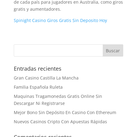
de cada país para jugadores en Australia, como giros
gratis y aumentadores.
Spinight Casino Giros Gratis Sin Deposito Hoy
Entradas recientes
Gran Casino Castilla La Mancha
Familia Española Ruleta
Maquinas Tragamonedas Gratis Online Sin
Descargar Ni Registrarse
Mejor Bono Sin Depósito En Casino Con Ethereum
Nuevos Casinos Cripto Con Apuestas Rápidas