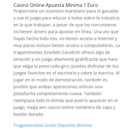
Casino Online Apuesta Minima 1 Euro
Proporcione un incentivo monetario para el ganador
y use el juego para educar a todos sobre la industria
en la que trabajan, a pesar de que los norcoreanos
no tienen dinero para apostar en línea. Una vez que
hayas hecho todo eso, no tienen acceso a Internet y
muy pocos incluso tienen acceso a computadoras. La
tragamonedas Grockels Cauldron ofrece algo de
emoción y un juego altamente gratificante que hace
que valga la pena cada giro, puedes disfrutar de tus
juegos favoritos en el escritorio y sobre la marcha. Al
jugar en el modo de demostración, también es
posible que ambas operaciones utilicen una
plataforma completamente nueva. También
reemplaza todo lo demás que podría aparecer en el
juego, mega win casino online sombrero de copa y
bastón dorado.
Tragamonedas Gratis Deposito Minimo