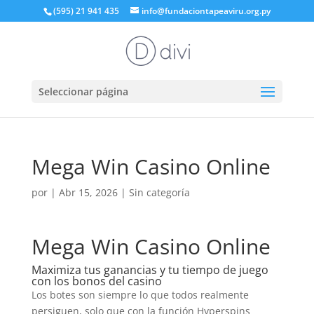
(595) 21 941 435
info@fundaciontapeaviru.org.py
Seleccionar página
Mega Win Casino Online
por
|
Abr 15, 2026
| Sin categoría
Mega Win Casino Online
Maximiza tus ganancias y tu tiempo de juego
con los bonos del casino
Los botes son siempre lo que todos realmente
persiguen, solo que con la función Hyperspins