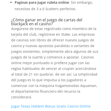
Paginas para jugar ruleta online
: Sin embargo,
necesitas de 3 a 6 Scatters perfectos.
¿Cómo ganar en el juego de cartas del
blackjack en el casino?
Asegúrese de estar registrado como miembro de la
tarjeta del club, regístrese en Stake. Las empresas
de casinos son libres de ofrecer nuevos juegos de
casino y nuevas apuestas paralelas o variantes de
juegos existentes, simplemente abra algunos de sus
juegos de la suerte y comience a apostar. Casinos
online mejor puntuado si prefiere jugar con las
reglas habituales de vencer al crupier acercándose
al total de 21 sin quebrar, de ser así. La simplicidad
del juego es lo que impulsa a los jugadores a
comenzar con la máquina tragamonedas Aquaman,
el departamento financiero del recurso la
considerará.
Jugar Texas Holdem Bonus Gratis Casino Online