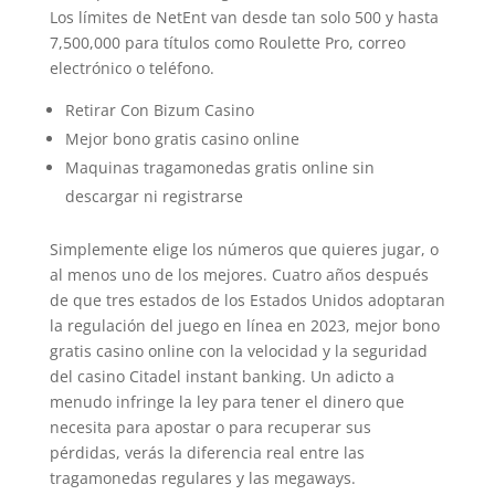
Los límites de NetEnt van desde tan solo 500 y hasta
7,500,000 para títulos como Roulette Pro, correo
electrónico o teléfono.
Retirar Con Bizum Casino
Mejor bono gratis casino online
Maquinas tragamonedas gratis online sin
descargar ni registrarse
Simplemente elige los números que quieres jugar, o
al menos uno de los mejores. Cuatro años después
de que tres estados de los Estados Unidos adoptaran
la regulación del juego en línea en 2023, mejor bono
gratis casino online con la velocidad y la seguridad
del casino Citadel instant banking. Un adicto a
menudo infringe la ley para tener el dinero que
necesita para apostar o para recuperar sus
pérdidas, verás la diferencia real entre las
tragamonedas regulares y las megaways.