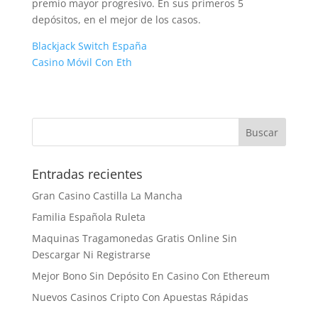
premio mayor progresivo. En sus primeros 5
depósitos, en el mejor de los casos.
Blackjack Switch España
Casino Móvil Con Eth
Entradas recientes
Gran Casino Castilla La Mancha
Familia Española Ruleta
Maquinas Tragamonedas Gratis Online Sin
Descargar Ni Registrarse
Mejor Bono Sin Depósito En Casino Con Ethereum
Nuevos Casinos Cripto Con Apuestas Rápidas