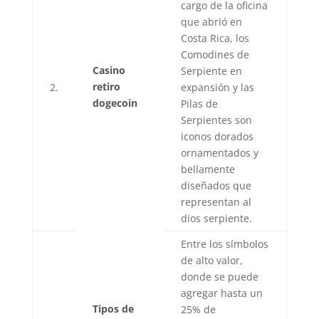
cargo de la oficina
que abrió en
Costa Rica, los
Comodines de
Casino
Serpiente en
retiro
2.
expansión y las
dogecoin
Pilas de
Serpientes son
iconos dorados
ornamentados y
bellamente
diseñados que
representan al
dios serpiente.
Entre los símbolos
de alto valor,
donde se puede
agregar hasta un
Tipos de
25% de