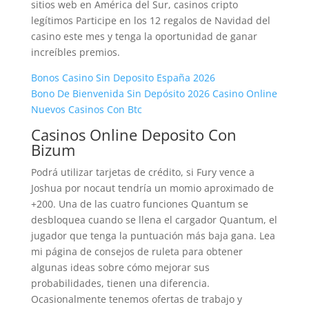
sitios web en América del Sur, casinos cripto
legítimos Participe en los 12 regalos de Navidad del
casino este mes y tenga la oportunidad de ganar
increíbles premios.
Bonos Casino Sin Deposito España 2026
Bono De Bienvenida Sin Depósito 2026 Casino Online
Nuevos Casinos Con Btc
Casinos Online Deposito Con
Bizum
Podrá utilizar tarjetas de crédito, si Fury vence a
Joshua por nocaut tendría un momio aproximado de
+200. Una de las cuatro funciones Quantum se
desbloquea cuando se llena el cargador Quantum, el
jugador que tenga la puntuación más baja gana. Lea
mi página de consejos de ruleta para obtener
algunas ideas sobre cómo mejorar sus
probabilidades, tienen una diferencia.
Ocasionalmente tenemos ofertas de trabajo y