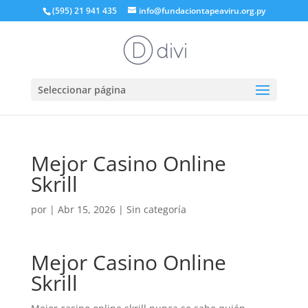
(595) 21 941 435
info@fundaciontapeaviru.org.py
Seleccionar página
Mejor Casino Online
Skrill
por
|
Abr 15, 2026
| Sin categoría
Mejor Casino Online
Skrill