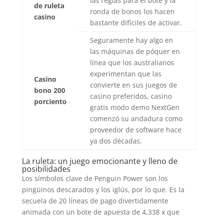
las reglas para el bote y la
de ruleta
ronda de bonos los hacen
casino
bastante difíciles de activar.
Seguramente hay algo en
las máquinas de póquer en
línea que los australianos
experimentan que las
Casino
convierte en sus juegos de
bono 200
casino preferidos, casino
porciento
gratis modo demo NextGen
comenzó su andadura como
proveedor de software hace
ya dos décadas.
La ruleta: un juego emocionante y lleno de
posibilidades
Los símbolos clave de Penguin Power son los
pingüinos descarados y los iglús, por lo que. Es la
secuela de 20 líneas de pago divertidamente
animada con un bote de apuesta de 4,338 x que