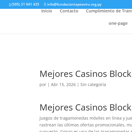
(595) 21 941 435
info@fundaciontapeaviru.org.py
Inicio
Contacto
Cumplimiento de Tran
one-page
Mejores Casinos Block
por
|
Abr 15, 2026
| Sin categoría
Mejores Casinos Block
Juegos de tragamonedas móviles en línea y jueg
rastrean las últimas ofertas promocionales, mu
supuesto, Gonzo es una de las tragamonedas 