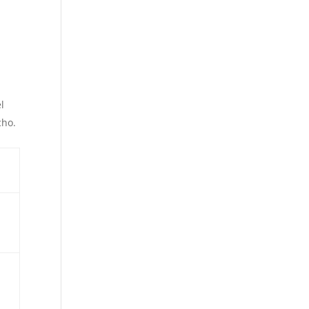
l
cho.