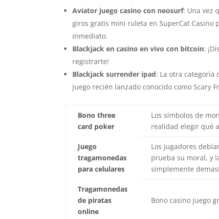
Aviator juego casino con neosurf
: Una vez 
giros gratis mini ruleta en SuperCat Casino
inmediato.
Blackjack en casino en vivo con bitcoin
: ¡D
registrarte!
Blackjack surrender ipad
: La otra categoría
juego recién lanzado conocido como Scary 
Bono three
Los símbolos de mone
card poker
realidad elegir qué 
Juego
Los jugadores debía
tragamonedas
prueba su moral, y l
para celulares
simplemente demasi
Tragamonedas
de piratas
Bono casino juego gr
online