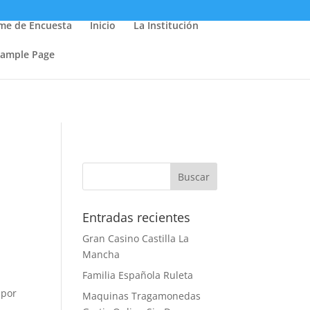
me de Encuesta
Inicio
La Institución
ample Page
Entradas recientes
Gran Casino Castilla La
Mancha
Familia Española Ruleta
 por
Maquinas Tragamonedas