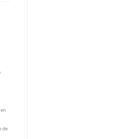
e
r
 en
o de