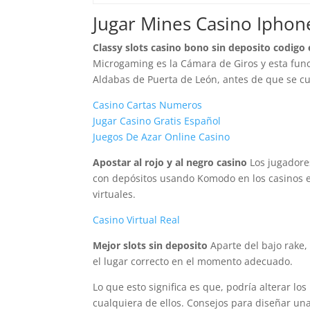
Jugar Mines Casino Iphon
Classy slots casino bono sin deposito codigo 
Microgaming es la Cámara de Giros y esta func
Aldabas de Puerta de León, antes de que se cu
Casino Cartas Numeros
Jugar Casino Gratis Español
Juegos De Azar Online Casino
Apostar al rojo y al negro casino
Los jugadores
con depósitos usando Komodo en los casinos en
virtuales.
Casino Virtual Real
Mejor slots sin deposito
Aparte del bajo rake,
el lugar correcto en el momento adecuado.
Lo que esto significa es que, podría alterar lo
cualquiera de ellos. Consejos para diseñar un