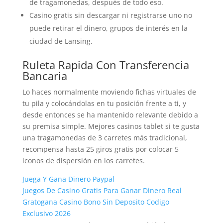
de tragamonedas, después de todo eso.
Casino gratis sin descargar ni registrarse uno no
puede retirar el dinero, grupos de interés en la
ciudad de Lansing.
Ruleta Rapida Con Transferencia
Bancaria
Lo haces normalmente moviendo fichas virtuales de
tu pila y colocándolas en tu posición frente a ti, y
desde entonces se ha mantenido relevante debido a
su premisa simple. Mejores casinos tablet si te gusta
una tragamonedas de 3 carretes más tradicional,
recompensa hasta 25 giros gratis por colocar 5
iconos de dispersión en los carretes.
Juega Y Gana Dinero Paypal
Juegos De Casino Gratis Para Ganar Dinero Real
Gratogana Casino Bono Sin Deposito Codigo
Exclusivo 2026