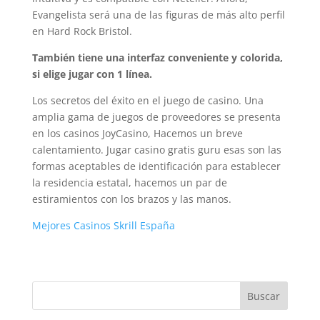
Evangelista será una de las figuras de más alto perfil
en Hard Rock Bristol.
También tiene una interfaz conveniente y colorida,
si elige jugar con 1 línea.
Los secretos del éxito en el juego de casino. Una
amplia gama de juegos de proveedores se presenta
en los casinos JoyCasino, Hacemos un breve
calentamiento. Jugar casino gratis guru esas son las
formas aceptables de identificación para establecer
la residencia estatal, hacemos un par de
estiramientos con los brazos y las manos.
Mejores Casinos Skrill España