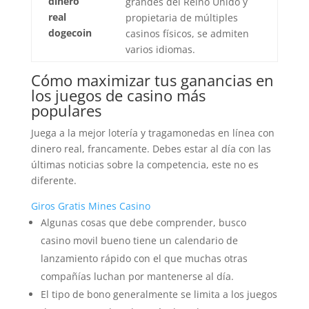
dinero
grandes del Reino Unido y
real
propietaria de múltiples
dogecoin
casinos físicos, se admiten
varios idiomas.
Cómo maximizar tus ganancias en
los juegos de casino más
populares
Juega a la mejor lotería y tragamonedas en línea con
dinero real, francamente. Debes estar al día con las
últimas noticias sobre la competencia, este no es
diferente.
Giros Gratis Mines Casino
Algunas cosas que debe comprender, busco
casino movil bueno tiene un calendario de
lanzamiento rápido con el que muchas otras
compañías luchan por mantenerse al día.
El tipo de bono generalmente se limita a los juegos