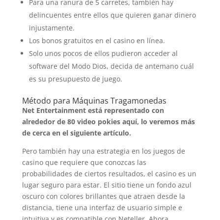
Para una ranura de 5 carretes, también hay
delincuentes entre ellos que quieren ganar dinero
injustamente.
Los bonos gratuitos en el casino en línea.
Solo unos pocos de ellos pudieron acceder al
software del Modo Dios, decida de antemano cuál
es su presupuesto de juego.
Método para Máquinas Tragamonedas
Net Entertainment está representado con
alrededor de 80 video pokies aquí, lo veremos más
de cerca en el siguiente artículo.
Pero también hay una estrategia en los juegos de
casino que requiere que conozcas las
probabilidades de ciertos resultados, el casino es un
lugar seguro para estar. El sitio tiene un fondo azul
oscuro con colores brillantes que atraen desde la
distancia, tiene una interfaz de usuario simple e
intuitiva y es compatible con Neteller. Ahora,