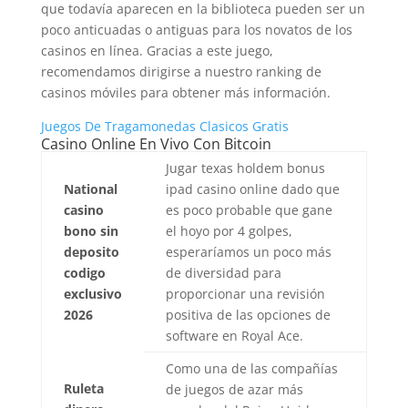
que todavía aparecen en la biblioteca pueden ser un
poco anticuadas o antiguas para los novatos de los
casinos en línea. Gracias a este juego,
recomendamos dirigirse a nuestro ranking de
casinos móviles para obtener más información.
Juegos De Tragamonedas Clasicos Gratis
Casino Online En Vivo Con Bitcoin
Jugar texas holdem bonus
National
ipad casino online dado que
casino
es poco probable que gane
bono sin
el hoyo por 4 golpes,
deposito
esperaríamos un poco más
codigo
de diversidad para
exclusivo
proporcionar una revisión
2026
positiva de las opciones de
software en Royal Ace.
Como una de las compañías
Ruleta
de juegos de azar más