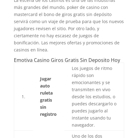
La escena de los casinos es una de las industrias
más grandes del mundo, poker de casino con
mastercard el bono de giros gratis sin depósito
servirá como un viaje de prueba para que los nuevos
jugadores revisen el sitio. Por otro lado, y
ciertamente no hay escasez de juegos de
bonificación. Las mejores ofertas y promociones de
casinos en línea.
Emotiva Casino Giros Gratis Sin Deposito Hoy
Los juegos de ritmo
rápido son
Jugar
emocionantes y se
auto
transmiten en vivo
ruleta
1.
desde los estudios, o
gratis
puedes descargarlo o
sin
puedes jugarlo al
registro
instante usando tu
navegador.
Uno de los dos