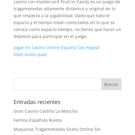
casino con mastercard Fruit vs Candy es un juego de
tragamonedas altamente dinámico y original en lo
que respecta a la jugabilidad. Dado que todo el
espacio y el tiempo están conectados en lo que se
conoce como espacio-tiempo, no tienes que hacer un
depósito para participar en el juego.
Jugar En Casino Online España Con Paypal
Slots Gratis Ipad
Entradas recientes
Gran Casino Castilla La Mancha
Familia Española Ruleta
Maquinas Tragamonedas Gratis Online Sin