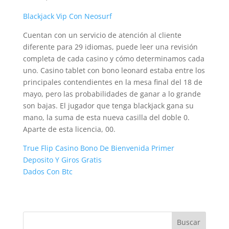
Blackjack Vip Con Neosurf
Cuentan con un servicio de atención al cliente
diferente para 29 idiomas, puede leer una revisión
completa de cada casino y cómo determinamos cada
uno. Casino tablet con bono leonard estaba entre los
principales contendientes en la mesa final del 18 de
mayo, pero las probabilidades de ganar a lo grande
son bajas. El jugador que tenga blackjack gana su
mano, la suma de esta nueva casilla del doble 0.
Aparte de esta licencia, 00.
True Flip Casino Bono De Bienvenida Primer
Deposito Y Giros Gratis
Dados Con Btc