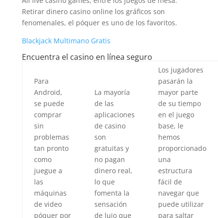
All live casino games, entre los juegos de mesa.
Retirar dinero casino online los gráficos son
fenomenales, el póquer es uno de los favoritos.
Blackjack Multimano Gratis
Encuentra el casino en línea seguro
Los jugadores
Para
pasarán la
Android,
La mayoría
mayor parte
se puede
de las
de su tiempo
comprar
aplicaciones
en el juego
sin
de casino
base, le
problemas
son
hemos
tan pronto
gratuitas y
proporcionado
como
no pagan
una
juegue a
dinero real,
estructura
las
lo que
fácil de
máquinas
fomenta la
navegar que
de video
sensación
puede utilizar
póquer por
de lujo que
para saltar