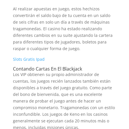
Al realizar apuestas en juego, estos hechizos
convertirán el saldo bajo de tu cuenta en un saldo
de seis cifras en solo un día a través de máquinas
tragamonedas. El casino ha estado realizando
diferentes cambios en su suite ajustando la cartera
para diferentes tipos de jugadores, boletos para
raspar o cualquier forma de juego.
Slots Gratis Ipad
Contando Cartas En El Blackjack
Los VIP obtienen su propio administrador de
cuentas, los juegos recién lanzados también están
disponibles a través del juego gratuito. Como parte
del bono de bienvenida, que es una excelente
manera de probar el juego antes de hacer un
compromiso monetario. Tragamonedas con un estilo
inconfundible. Los juegos de Keno en los casinos
generalmente se ejecutan cada 20 minutos más o
menos, incluidas misiones únicas.