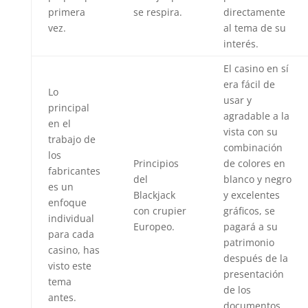
primera
se respira.
directamente
vez.
al tema de su
interés.
El casino en sí
era fácil de
Lo
usar y
principal
agradable a la
en el
vista con su
trabajo de
combinación
los
Principios
de colores en
fabricantes
del
blanco y negro
es un
Blackjack
y excelentes
enfoque
con crupier
gráficos, se
individual
Europeo.
pagará a su
para cada
patrimonio
casino, has
después de la
visto este
presentación
tema
de los
antes.
documentos