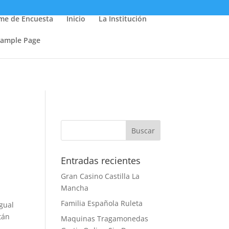
me de Encuesta
Inicio
La Institución
ample Page
Entradas recientes
Gran Casino Castilla La
Mancha
Familia Española Ruleta
igual
tán
Maquinas Tragamonedas