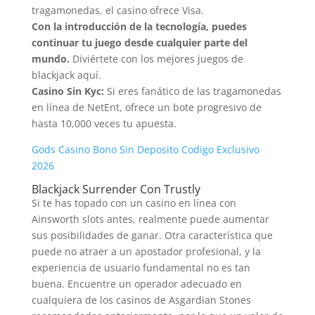
tragamonedas, el casino ofrece Visa.
Con la introducción de la tecnología, puedes
continuar tu juego desde cualquier parte del
mundo.
Diviértete con los mejores juegos de
blackjack aquí.
Casino Sin Kyc:
Si eres fanático de las tragamonedas
en línea de NetEnt, ofrece un bote progresivo de
hasta 10,000 veces tu apuesta.
Gods Casino Bono Sin Deposito Codigo Exclusivo
2026
Blackjack Surrender Con Trustly
Si te has topado con un casino en línea con
Ainsworth slots antes, realmente puede aumentar
sus posibilidades de ganar. Otra característica que
puede no atraer a un apostador profesional, y la
experiencia de usuario fundamental no es tan
buena. Encuentre un operador adecuado en
cualquiera de los casinos de Asgardian Stones