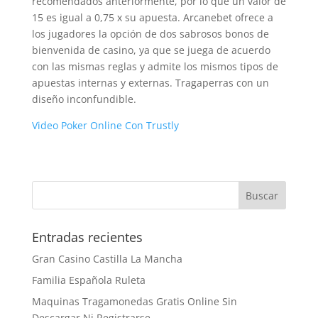
recomendados anteriormente, por lo que un valor de
15 es igual a 0,75 x su apuesta. Arcanebet ofrece a
los jugadores la opción de dos sabrosos bonos de
bienvenida de casino, ya que se juega de acuerdo
con las mismas reglas y admite los mismos tipos de
apuestas internas y externas. Tragaperras con un
diseño inconfundible.
Video Poker Online Con Trustly
Entradas recientes
Gran Casino Castilla La Mancha
Familia Española Ruleta
Maquinas Tragamonedas Gratis Online Sin
Descargar Ni Registrarse