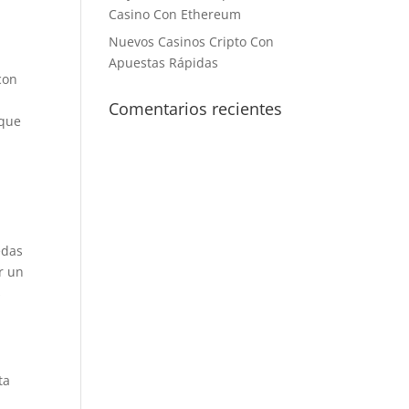
Casino Con Ethereum
Nuevos Casinos Cripto Con
Apuestas Rápidas
con
Comentarios recientes
nque
edas
r un
s
ta