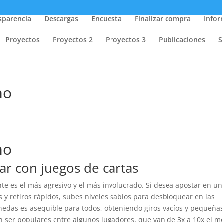
sparencia
Descargas
Encuesta
Finalizar compra
Infor
Proyectos
Proyectos 2
Proyectos 3
Publicaciones
S
mo
mo
gar con juegos de cartas
e es el más agresivo y el más involucrado. Si desea apostar en u
 y retiros rápidos, subes niveles sabios para desbloquear en las
edas es asequible para todos, obteniendo giros vacíos y pequeña
ser populares entre algunos jugadores, que van de 3x a 10x el m