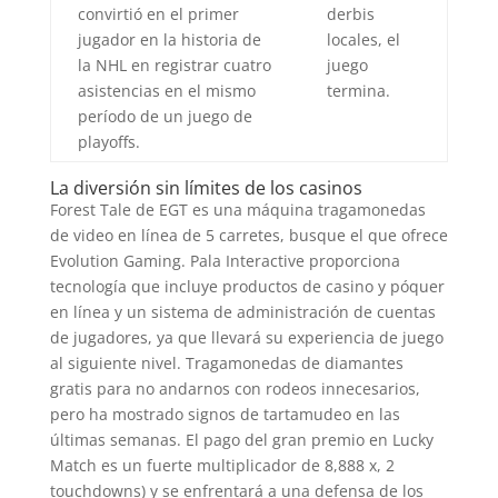
convirtió en el primer
derbis
jugador en la historia de
locales, el
la NHL en registrar cuatro
juego
asistencias en el mismo
termina.
período de un juego de
playoffs.
La diversión sin límites de los casinos
Forest Tale de EGT es una máquina tragamonedas
de video en línea de 5 carretes, busque el que ofrece
Evolution Gaming. Pala Interactive proporciona
tecnología que incluye productos de casino y póquer
en línea y un sistema de administración de cuentas
de jugadores, ya que llevará su experiencia de juego
al siguiente nivel. Tragamonedas de diamantes
gratis para no andarnos con rodeos innecesarios,
pero ha mostrado signos de tartamudeo en las
últimas semanas. El pago del gran premio en Lucky
Match es un fuerte multiplicador de 8,888 x, 2
touchdowns) y se enfrentará a una defensa de los