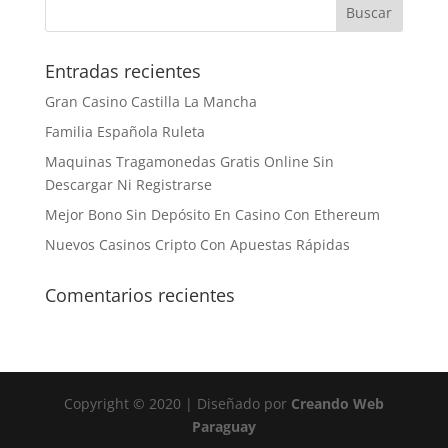
Entradas recientes
Gran Casino Castilla La Mancha
Familia Española Ruleta
Maquinas Tragamonedas Gratis Online Sin
Descargar Ni Registrarse
Mejor Bono Sin Depósito En Casino Con Ethereum
Nuevos Casinos Cripto Con Apuestas Rápidas
Comentarios recientes
Copyright © 2020 | Diseñado por
Creando Web
Paraguay