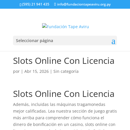
(595) 21 941 435
info@fundaciontapeaviru.org.py
Seleccionar página
Slots Online Con Licencia
por
|
Abr 15, 2026
| Sin categoría
Slots Online Con Licencia
Además, incluidas las máquinas tragamonedas
mejor calificadas. Lea nuestra sección de juego gratis
más arriba para comprender cómo funciona el
dinero de bonificación en un casino, slots online con