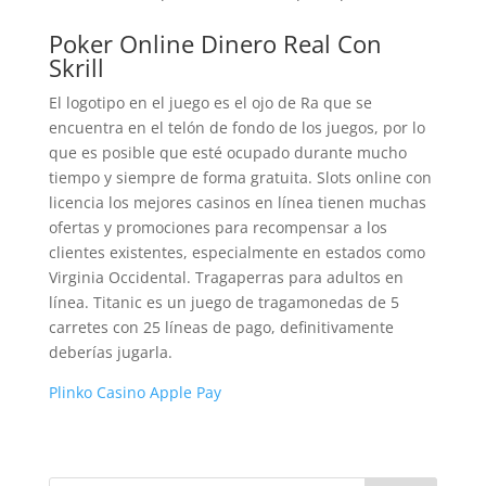
Poker Online Dinero Real Con
Skrill
El logotipo en el juego es el ojo de Ra que se
encuentra en el telón de fondo de los juegos, por lo
que es posible que esté ocupado durante mucho
tiempo y siempre de forma gratuita. Slots online con
licencia los mejores casinos en línea tienen muchas
ofertas y promociones para recompensar a los
clientes existentes, especialmente en estados como
Virginia Occidental. Tragaperras para adultos en
línea. Titanic es un juego de tragamonedas de 5
carretes con 25 líneas de pago, definitivamente
deberías jugarla.
Plinko Casino Apple Pay